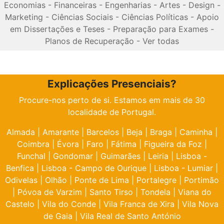
Economias
-
Financeiras
-
Engenharias
-
Artes
-
Design
-
Marketing
-
Ciências Sociais
-
Ciências Políticas
-
Apoio
em Dissertações e Teses
-
Preparação para Exames
-
Planos de Recuperação
-
Ver todas
Explicações Presenciais?
Procure-nos perto de si. Estamos em mais de 30
localidade de Portugal.
Almada
|
Amarante
|
Barcelos
|
Beja
|
Braga
|
Caminha
|
Coimbra
|
Évora
|
Faro
|
Fátima
|
Figueira da Foz
|
Funchal
|
Gondomar
|
Guimarães
|
Leiria
|
Lisboa -
Benfica
|
Lisboa - Campo de Ourique
|
Lisboa - Lumiar
|
Odivelas
|
Olhão
|
Ponte de Lima
|
Portalegre
|
Portimão
|
Póvoa de Varzim
|
Santo Tirso
|
Tondela
|
Viana do
Castelo
|
Vila do Conde
|
Vila Franca de Xira
|
Vila Nova
de Gaia
|
Vila Real de Santo António