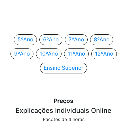
Em que ano estás?
Escolhe o teu ano de escolaridade e segue
automaticamente para o próximo passo.
5ºAno
6ºAno
7ºAno
8ºAno
9ºAno
10ºAno
11ºAno
12ºAno
Ensino Superior
Preços
Explicações Individuais Online
Pacotes de 4 horas