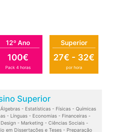
12º Ano
Superior
100€
27€ - 32€
Pack 4 horas
por hora
sino Superior
-
Álgebras
-
Estatísticas
-
Físicas
-
Químicas
cas
-
Línguas
-
Economias
-
Financeiras
-
-
Design
-
Marketing
-
Ciências Sociais
-
io em Dissertações e Teses
-
Preparação