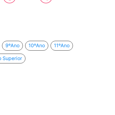
 estás?
utomaticamente para o próximo passo.
9ºAno
10ºAno
11ºAno
o Superior