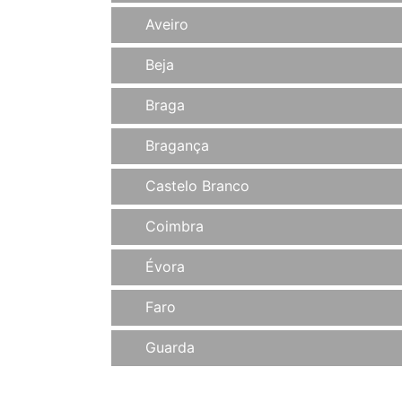
Aveiro
Beja
Braga
Bragança
Castelo Branco
Coimbra
Évora
Faro
Guarda