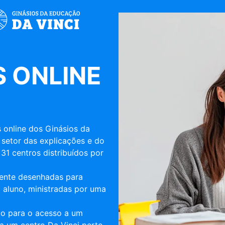
 ONLINE
 online dos Ginásios da
 setor das explicações e do
31 centros distribuídos por
mente desenhadas para
 aluno, ministradas por uma
ulo para o acesso a um