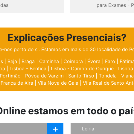
odas
para Exames
-
P
Explicações Presenciais?
e-nos perto de si. Estamos em mais de 30 localidade de Po
os
|
Beja
|
Braga
|
Caminha
|
Coimbra
|
Évora
|
Faro
|
Fátim
ria
|
Lisboa - Benfica
|
Lisboa - Campo de Ourique
|
Lisboa
Portimão
|
Póvoa de Varzim
|
Santo Tirso
|
Tondela
|
Viana
 Franca de Xira
|
Vila Nova de Gaia
|
Vila Real de Santo Ant
Online estamos em todo o paí
Leiria