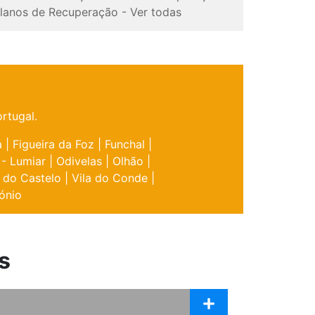
lanos de Recuperação
-
Ver todas
rtugal.
a
|
Figueira da Foz
|
Funchal
|
 - Lumiar
|
Odivelas
|
Olhão
|
 do Castelo
|
Vila do Conde
|
ónio
s