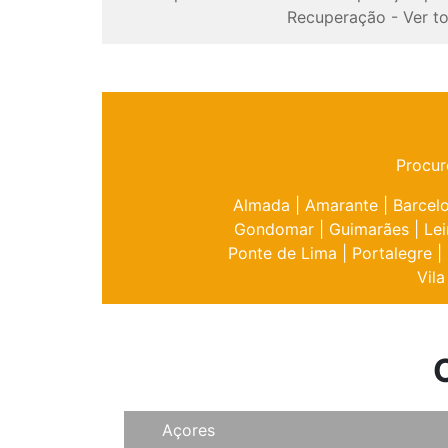
Recuperação
-
Ver t
Procur
Almada
|
Amarante
|
Barcel
Gondomar
|
Guimarães
|
Lei
Ponte de Lima
|
Portalegre
|
Vila
Açores