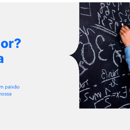
dor?
a
om paixão
 nossa