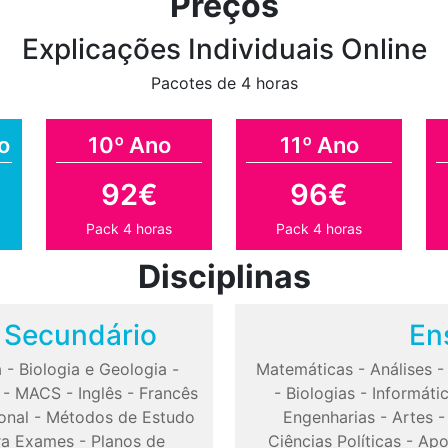
Preços
Explicações Individuais Online
Pacotes de 4 horas
o
10º Ano
11º Ano
92€
96€
Pack 4 horas
Pack 4 horas
Disciplinas
o Secundário
En
a
-
Biologia e Geologia
-
Matemáticas
-
Análises
-
MACS
-
Inglês
-
Francês
-
Biologias
-
Informáti
onal
-
Métodos de Estudo
Engenharias
-
Artes
ra Exames
-
Planos de
Ciências Políticas
-
Apo