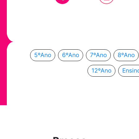
Em que ano
Escolhe o teu ano de escolaridade e segue a
5ºAno
6ºAno
7ºAno
8ºAno
12ºAno
Ensin