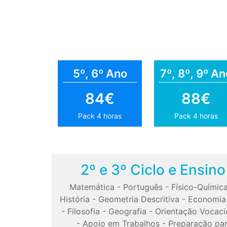
5º, 6º Ano
7º, 8º, 9º An
84€
88€
Pack 4 horas
Pack 4 horas
2º e 3º Ciclo e Ensin
Matemática
-
Português
-
Físico-Químic
História
-
Geometria Descritiva
-
Economia
-
Filosofia
-
Geografia
-
Orientação Vocaci
-
Apoio em Trabalhos
-
Preparação pa