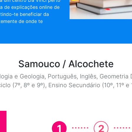
a um centro Da Vinci perto
ta de explicações online de
tindo-te beneficiar da
temente de onde te
Samouco / Alcochete
ogia e Geologia, Português, Inglês, Geometria D
ciclo (7º, 8º e 9º), Ensino Secundário (10º, 11º 
......
......
1
2