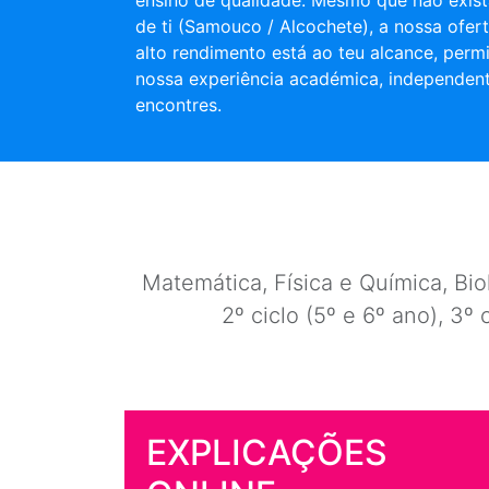
ensino de qualidade. Mesmo que não exist
de ti (Samouco / Alcochete), a nossa ofer
alto rendimento está ao teu alcance, permi
nossa experiência académica, independen
encontres.
Matemática, Física e Química, Biol
2º ciclo (5º e 6º ano), 3º 
EXPLICAÇÕES