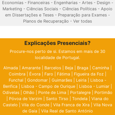
Economias
-
Financeiras
-
Engenharias
-
Artes
-
Design
-
Marketing
-
Ciências Sociais
-
Ciências Políticas
-
Apoio
em Dissertações e Teses
-
Preparação para Exames
-
Planos de Recuperação
-
Ver todas
Explicações Presenciais?
Procure-nos perto de si. Estamos em mais de 30
localidade de Portugal.
Almada
|
Amarante
|
Barcelos
|
Beja
|
Braga
|
Caminha
|
Coimbra
|
Évora
|
Faro
|
Fátima
|
Figueira da Foz
|
Funchal
|
Gondomar
|
Guimarães
|
Leiria
|
Lisboa -
Benfica
|
Lisboa - Campo de Ourique
|
Lisboa - Lumiar
|
Odivelas
|
Olhão
|
Ponte de Lima
|
Portalegre
|
Portimão
|
Póvoa de Varzim
|
Santo Tirso
|
Tondela
|
Viana do
Castelo
|
Vila do Conde
|
Vila Franca de Xira
|
Vila Nova
de Gaia
|
Vila Real de Santo António