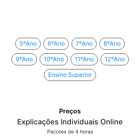
Em que ano estás?
Escolhe o teu ano de escolaridade e segue
automaticamente para o próximo passo.
5ºAno
6ºAno
7ºAno
8ºAno
9ºAno
10ºAno
11ºAno
12ºAno
Ensino Superior
Preços
Explicações Individuais Online
Pacotes de 4 horas