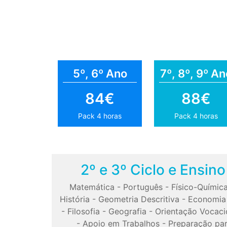
5º, 6º Ano
7º, 8º, 9º An
84€
88€
Pack 4 horas
Pack 4 horas
2º e 3º Ciclo e Ensin
Matemática
-
Português
-
Físico-Químic
História
-
Geometria Descritiva
-
Economia
-
Filosofia
-
Geografia
-
Orientação Vocaci
-
Apoio em Trabalhos
-
Preparação pa