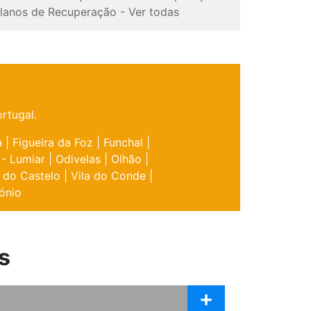
lanos de Recuperação
-
Ver todas
rtugal.
a
|
Figueira da Foz
|
Funchal
|
 - Lumiar
|
Odivelas
|
Olhão
|
 do Castelo
|
Vila do Conde
|
ónio
s