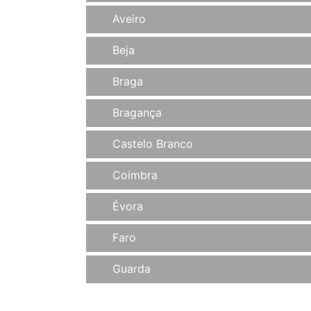
Aveiro
Beja
Braga
Bragança
Castelo Branco
Coimbra
Évora
Faro
Guarda