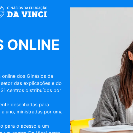
 ONLINE
 online dos Ginásios da
 setor das explicações e do
31 centros distribuídos por
mente desenhadas para
 aluno, ministradas por uma
ulo para o acesso a um