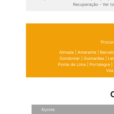
Recuperação
-
Ver t
Procur
Almada
|
Amarante
|
Barcel
Gondomar
|
Guimarães
|
Lei
Ponte de Lima
|
Portalegre
|
Vila
Açores