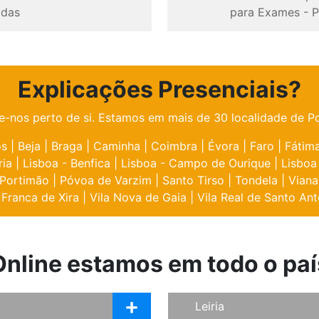
odas
para Exames
-
P
Explicações Presenciais?
e-nos perto de si. Estamos em mais de 30 localidade de Po
os
|
Beja
|
Braga
|
Caminha
|
Coimbra
|
Évora
|
Faro
|
Fátim
ria
|
Lisboa - Benfica
|
Lisboa - Campo de Ourique
|
Lisboa
Portimão
|
Póvoa de Varzim
|
Santo Tirso
|
Tondela
|
Viana
 Franca de Xira
|
Vila Nova de Gaia
|
Vila Real de Santo Ant
Online estamos em todo o paí
Leiria