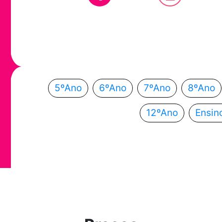
Em que ano
Escolhe o teu ano de escolaridade e segue a
5ºAno
6ºAno
7ºAno
8ºAno
12ºAno
Ensin