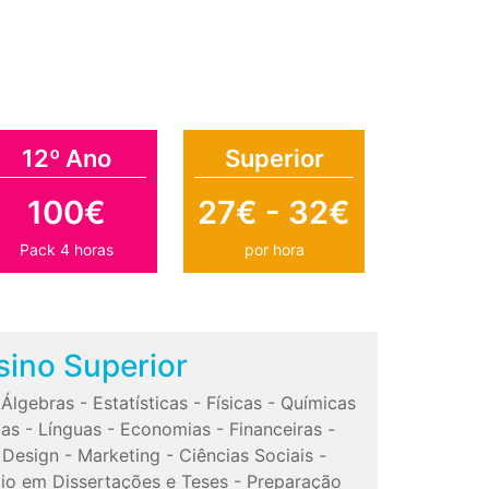
12º Ano
Superior
100€
27€ - 32€
Pack 4 horas
por hora
sino Superior
-
Álgebras
-
Estatísticas
-
Físicas
-
Químicas
cas
-
Línguas
-
Economias
-
Financeiras
-
-
Design
-
Marketing
-
Ciências Sociais
-
io em Dissertações e Teses
-
Preparação