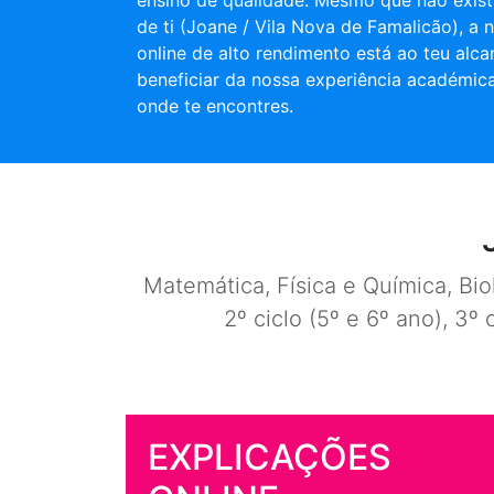
ensino de qualidade. Mesmo que não exist
de ti (Joane / Vila Nova de Famalicão), a 
online de alto rendimento está ao teu alca
beneficiar da nossa experiência académic
onde te encontres.
Matemática, Física e Química, Biol
2º ciclo (5º e 6º ano), 3º 
EXPLICAÇÕES