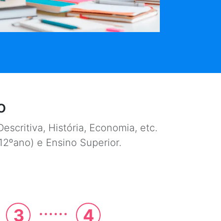
o
escritiva, História, Economia, etc.
e 12ºano) e Ensino Superior.
......
3
4