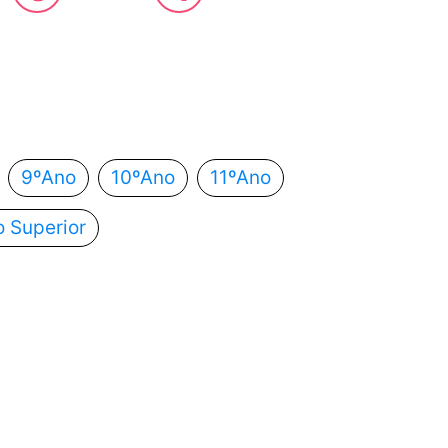
 estás?
utomaticamente para o próximo passo.
9ºAno
10ºAno
11ºAno
o Superior