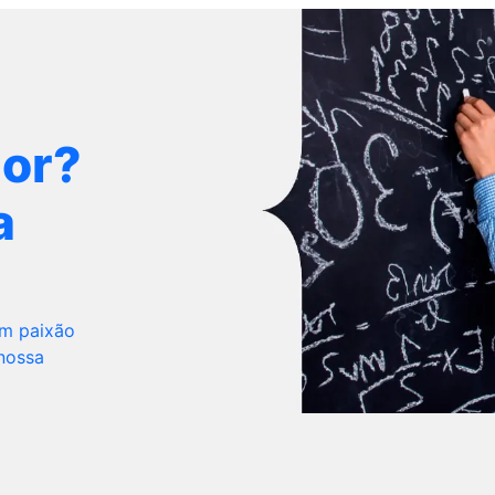
dor?
a
om paixão
 nossa