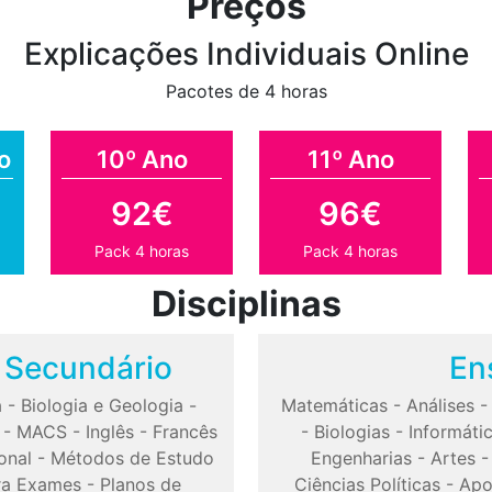
Preços
Explicações Individuais Online
Pacotes de 4 horas
o
10º Ano
11º Ano
92€
96€
Pack 4 horas
Pack 4 horas
Disciplinas
o Secundário
En
a
-
Biologia e Geologia
-
Matemáticas
-
Análises
-
MACS
-
Inglês
-
Francês
-
Biologias
-
Informáti
onal
-
Métodos de Estudo
Engenharias
-
Artes
ra Exames
-
Planos de
Ciências Políticas
-
Apo