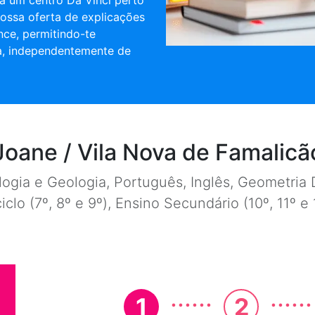
a um centro Da Vinci perto
nossa oferta de explicações
nce, permitindo-te
a, independentemente de
Joane / Vila Nova de Famalicã
ogia e Geologia, Português, Inglês, Geometria D
ciclo (7º, 8º e 9º), Ensino Secundário (10º, 11º 
......
......
1
2