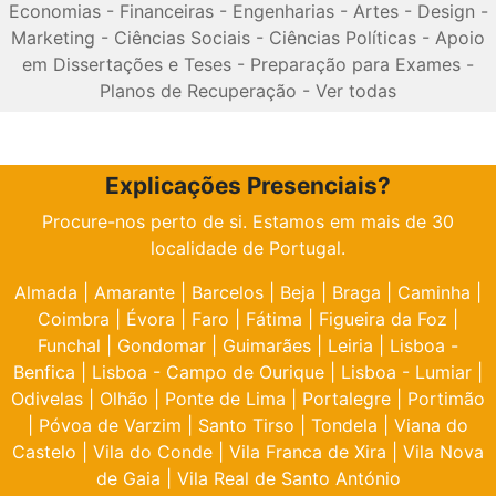
Economias
-
Financeiras
-
Engenharias
-
Artes
-
Design
-
Marketing
-
Ciências Sociais
-
Ciências Políticas
-
Apoio
em Dissertações e Teses
-
Preparação para Exames
-
Planos de Recuperação
-
Ver todas
Explicações Presenciais?
Procure-nos perto de si. Estamos em mais de 30
localidade de Portugal.
Almada
|
Amarante
|
Barcelos
|
Beja
|
Braga
|
Caminha
|
Coimbra
|
Évora
|
Faro
|
Fátima
|
Figueira da Foz
|
Funchal
|
Gondomar
|
Guimarães
|
Leiria
|
Lisboa -
Benfica
|
Lisboa - Campo de Ourique
|
Lisboa - Lumiar
|
Odivelas
|
Olhão
|
Ponte de Lima
|
Portalegre
|
Portimão
|
Póvoa de Varzim
|
Santo Tirso
|
Tondela
|
Viana do
Castelo
|
Vila do Conde
|
Vila Franca de Xira
|
Vila Nova
de Gaia
|
Vila Real de Santo António