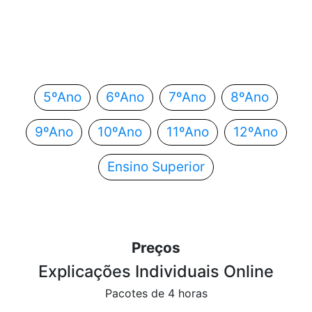
Em que ano estás?
Escolhe o teu ano de escolaridade e segue
automaticamente para o próximo passo.
5ºAno
6ºAno
7ºAno
8ºAno
9ºAno
10ºAno
11ºAno
12ºAno
Ensino Superior
Preços
Explicações Individuais Online
Pacotes de 4 horas