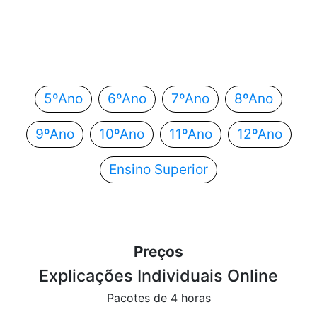
Em que ano estás?
Escolhe o teu ano de escolaridade e segue
automaticamente para o próximo passo.
5ºAno
6ºAno
7ºAno
8ºAno
9ºAno
10ºAno
11ºAno
12ºAno
Ensino Superior
Preços
Explicações Individuais Online
Pacotes de 4 horas