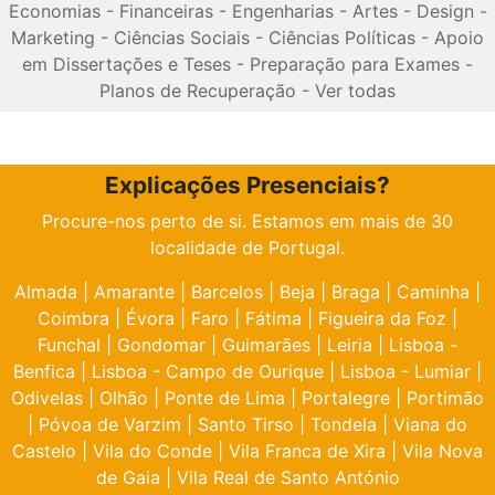
Economias
-
Financeiras
-
Engenharias
-
Artes
-
Design
-
Marketing
-
Ciências Sociais
-
Ciências Políticas
-
Apoio
em Dissertações e Teses
-
Preparação para Exames
-
Planos de Recuperação
-
Ver todas
Explicações Presenciais?
Procure-nos perto de si. Estamos em mais de 30
localidade de Portugal.
Almada
|
Amarante
|
Barcelos
|
Beja
|
Braga
|
Caminha
|
Coimbra
|
Évora
|
Faro
|
Fátima
|
Figueira da Foz
|
Funchal
|
Gondomar
|
Guimarães
|
Leiria
|
Lisboa -
Benfica
|
Lisboa - Campo de Ourique
|
Lisboa - Lumiar
|
Odivelas
|
Olhão
|
Ponte de Lima
|
Portalegre
|
Portimão
|
Póvoa de Varzim
|
Santo Tirso
|
Tondela
|
Viana do
Castelo
|
Vila do Conde
|
Vila Franca de Xira
|
Vila Nova
de Gaia
|
Vila Real de Santo António