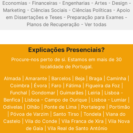
Economias
-
Financeiras
-
Engenharias
-
Artes
-
Design
-
Marketing
-
Ciências Sociais
-
Ciências Políticas
-
Apoio
em Dissertações e Teses
-
Preparação para Exames
-
Planos de Recuperação
-
Ver todas
Explicações Presenciais?
Procure-nos perto de si. Estamos em mais de 30
localidade de Portugal.
Almada
|
Amarante
|
Barcelos
|
Beja
|
Braga
|
Caminha
|
Coimbra
|
Évora
|
Faro
|
Fátima
|
Figueira da Foz
|
Funchal
|
Gondomar
|
Guimarães
|
Leiria
|
Lisboa -
Benfica
|
Lisboa - Campo de Ourique
|
Lisboa - Lumiar
|
Odivelas
|
Olhão
|
Ponte de Lima
|
Portalegre
|
Portimão
|
Póvoa de Varzim
|
Santo Tirso
|
Tondela
|
Viana do
Castelo
|
Vila do Conde
|
Vila Franca de Xira
|
Vila Nova
de Gaia
|
Vila Real de Santo António