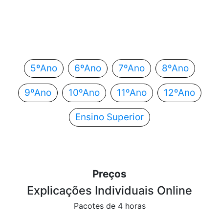
Em que ano estás?
Escolhe o teu ano de escolaridade e segue
automaticamente para o próximo passo.
5ºAno
6ºAno
7ºAno
8ºAno
9ºAno
10ºAno
11ºAno
12ºAno
Ensino Superior
Preços
Explicações Individuais Online
Pacotes de 4 horas