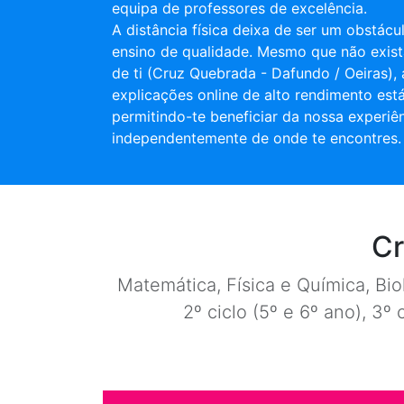
equipa de professores de excelência.
A distância física deixa de ser um obstác
ensino de qualidade. Mesmo que não exist
de ti (Cruz Quebrada - Dafundo / Oeiras), 
explicações online de alto rendimento está
permitindo-te beneficiar da nossa experiê
independentemente de onde te encontres.
Cr
Matemática, Física e Química, Biol
2º ciclo (5º e 6º ano), 3º 