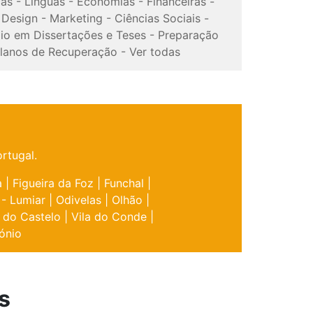
cas
-
Línguas
-
Economias
-
Financeiras
-
-
Design
-
Marketing
-
Ciências Sociais
-
io em Dissertações e Teses
-
Preparação
lanos de Recuperação
-
Ver todas
rtugal.
a
|
Figueira da Foz
|
Funchal
|
 - Lumiar
|
Odivelas
|
Olhão
|
 do Castelo
|
Vila do Conde
|
ónio
s