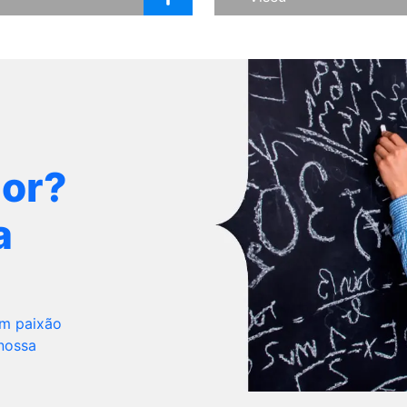
dor?
a
om paixão
 nossa