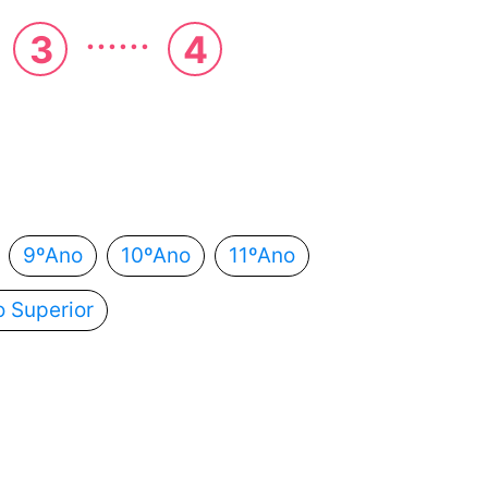
......
3
4
 estás?
utomaticamente para o próximo passo.
9ºAno
10ºAno
11ºAno
o Superior