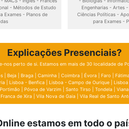
-
MACS
-
Inglês
-
Francês
-
Biologias
-
Informáti
onal
-
Métodos de Estudo
Engenharias
-
Artes
ra Exames
-
Planos de
Ciências Políticas
-
Apo
odas
para Exames
-
P
Explicações Presenciais?
e-nos perto de si. Estamos em mais de 30 localidade de Po
os
|
Beja
|
Braga
|
Caminha
|
Coimbra
|
Évora
|
Faro
|
Fátim
ria
|
Lisboa - Benfica
|
Lisboa - Campo de Ourique
|
Lisboa
Portimão
|
Póvoa de Varzim
|
Santo Tirso
|
Tondela
|
Viana
 Franca de Xira
|
Vila Nova de Gaia
|
Vila Real de Santo Ant
Online estamos em todo o paí