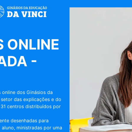
 ONLINE
ADA -
 online dos Ginásios da
 setor das explicações e do
31 centros distribuídos por
mente desenhadas para
 aluno, ministradas por uma