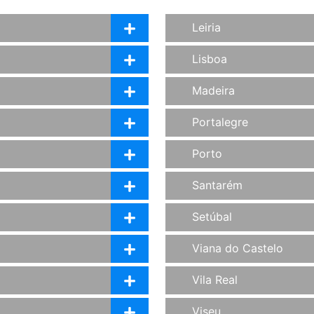
Leiria
Lisboa
Madeira
Portalegre
Porto
Santarém
Setúbal
Viana do Castelo
Vila Real
Viseu