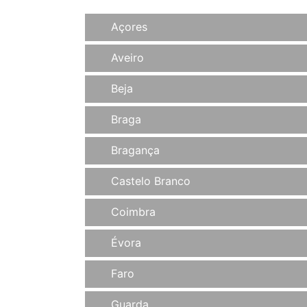
Açores
Aveiro
Beja
Braga
Bragança
Castelo Branco
Coimbra
Évora
Faro
Guarda