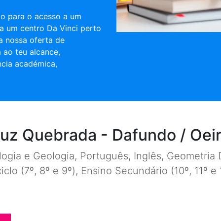
ulo para o acesso a um
a um centro Da Vinci perto
a nossa oferta de
 ao teu alcance,
ncia académica,
uz Quebrada - Dafundo / Oei
ogia e Geologia, Português, Inglês, Geometria D
ciclo (7º, 8º e 9º), Ensino Secundário (10º, 11º 