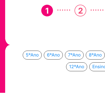
......
......
1
2
Em que ano
Escolhe o teu ano de escolaridade e segue a
5ºAno
6ºAno
7ºAno
8ºAno
12ºAno
Ensin