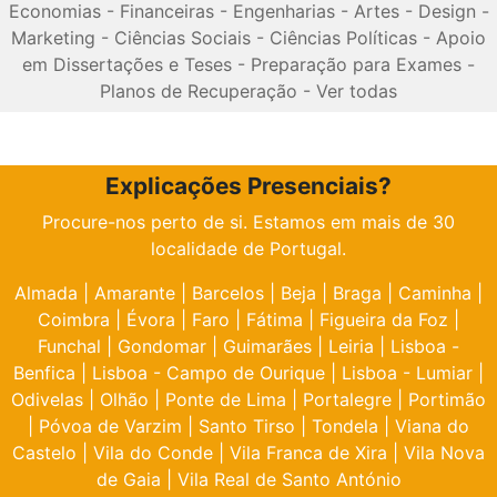
Economias
-
Financeiras
-
Engenharias
-
Artes
-
Design
-
Marketing
-
Ciências Sociais
-
Ciências Políticas
-
Apoio
em Dissertações e Teses
-
Preparação para Exames
-
Planos de Recuperação
-
Ver todas
Explicações Presenciais?
Procure-nos perto de si. Estamos em mais de 30
localidade de Portugal.
Almada
|
Amarante
|
Barcelos
|
Beja
|
Braga
|
Caminha
|
Coimbra
|
Évora
|
Faro
|
Fátima
|
Figueira da Foz
|
Funchal
|
Gondomar
|
Guimarães
|
Leiria
|
Lisboa -
Benfica
|
Lisboa - Campo de Ourique
|
Lisboa - Lumiar
|
Odivelas
|
Olhão
|
Ponte de Lima
|
Portalegre
|
Portimão
|
Póvoa de Varzim
|
Santo Tirso
|
Tondela
|
Viana do
Castelo
|
Vila do Conde
|
Vila Franca de Xira
|
Vila Nova
de Gaia
|
Vila Real de Santo António