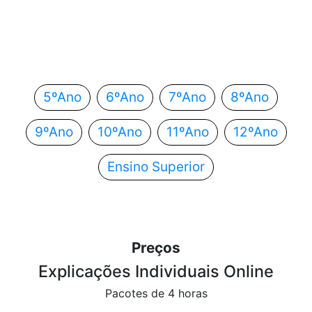
Em que ano estás?
Escolhe o teu ano de escolaridade e segue
automaticamente para o próximo passo.
5ºAno
6ºAno
7ºAno
8ºAno
9ºAno
10ºAno
11ºAno
12ºAno
Ensino Superior
Preços
Explicações Individuais Online
Pacotes de 4 horas