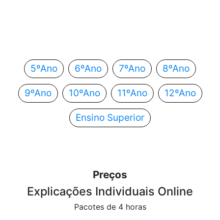
Em que ano estás?
Escolhe o teu ano de escolaridade e segue
automaticamente para o próximo passo.
5ºAno
6ºAno
7ºAno
8ºAno
9ºAno
10ºAno
11ºAno
12ºAno
Ensino Superior
Preços
Explicações Individuais Online
Pacotes de 4 horas