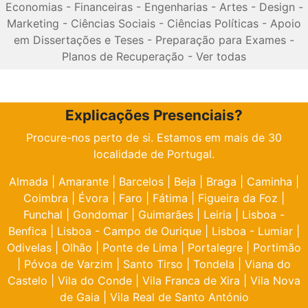
Economias
-
Financeiras
-
Engenharias
-
Artes
-
Design
-
Marketing
-
Ciências Sociais
-
Ciências Políticas
-
Apoio
em Dissertações e Teses
-
Preparação para Exames
-
Planos de Recuperação
-
Ver todas
Explicações Presenciais?
Procure-nos perto de si. Estamos em mais de 30
localidade de Portugal.
Almada
|
Amarante
|
Barcelos
|
Beja
|
Braga
|
Caminha
|
Coimbra
|
Évora
|
Faro
|
Fátima
|
Figueira da Foz
|
Funchal
|
Gondomar
|
Guimarães
|
Leiria
|
Lisboa -
Benfica
|
Lisboa - Campo de Ourique
|
Lisboa - Lumiar
|
Odivelas
|
Olhão
|
Ponte de Lima
|
Portalegre
|
Portimão
|
Póvoa de Varzim
|
Santo Tirso
|
Tondela
|
Viana do
Castelo
|
Vila do Conde
|
Vila Franca de Xira
|
Vila Nova
de Gaia
|
Vila Real de Santo António