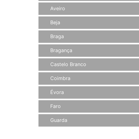
Aveiro
Beja
Braga
Bragança
Castelo Branco
Coimbra
Évora
Faro
Guarda