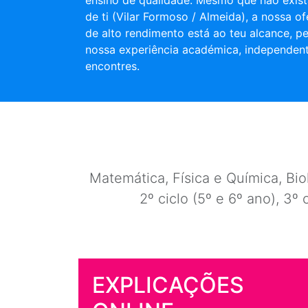
ensino de qualidade. Mesmo que não exist
de ti (Vilar Formoso / Almeida), a nossa o
de alto rendimento está ao teu alcance, pe
nossa experiência académica, independen
encontres.
Matemática, Física e Química, Biol
2º ciclo (5º e 6º ano), 3º 
EXPLICAÇÕES