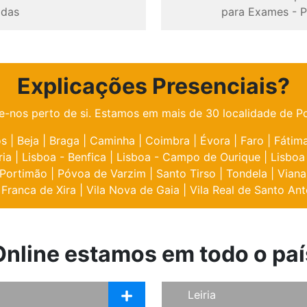
odas
para Exames
-
P
Explicações Presenciais?
e-nos perto de si. Estamos em mais de 30 localidade de Po
os
|
Beja
|
Braga
|
Caminha
|
Coimbra
|
Évora
|
Faro
|
Fátim
ria
|
Lisboa - Benfica
|
Lisboa - Campo de Ourique
|
Lisboa
Portimão
|
Póvoa de Varzim
|
Santo Tirso
|
Tondela
|
Viana
 Franca de Xira
|
Vila Nova de Gaia
|
Vila Real de Santo Ant
Online estamos em todo o paí
Leiria