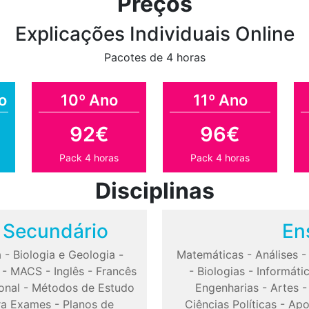
Preços
Explicações Individuais Online
Pacotes de 4 horas
o
10º Ano
11º Ano
92€
96€
Pack 4 horas
Pack 4 horas
Disciplinas
o Secundário
En
a
-
Biologia e Geologia
-
Matemáticas
-
Análises
-
MACS
-
Inglês
-
Francês
-
Biologias
-
Informáti
onal
-
Métodos de Estudo
Engenharias
-
Artes
ra Exames
-
Planos de
Ciências Políticas
-
Apo