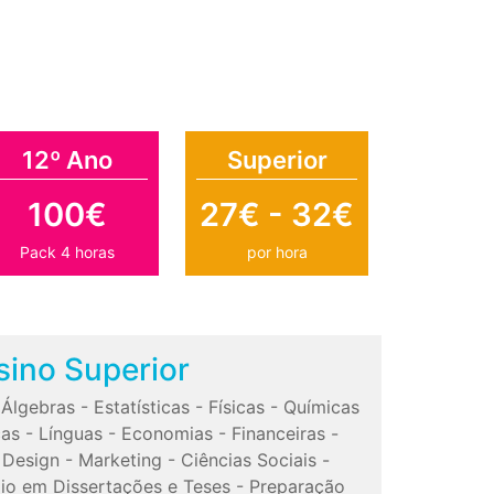
12º Ano
Superior
100€
27€ - 32€
Pack 4 horas
por hora
sino Superior
-
Álgebras
-
Estatísticas
-
Físicas
-
Químicas
cas
-
Línguas
-
Economias
-
Financeiras
-
-
Design
-
Marketing
-
Ciências Sociais
-
io em Dissertações e Teses
-
Preparação