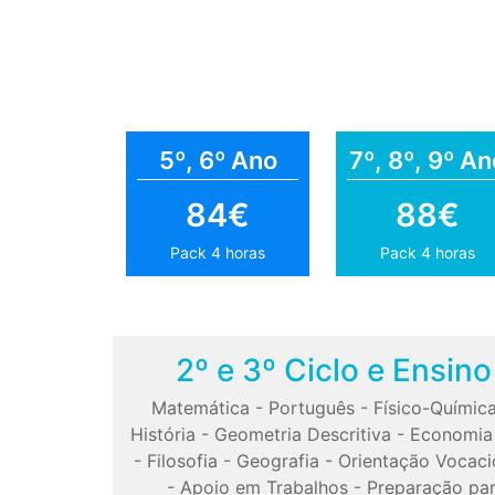
5º, 6º Ano
7º, 8º, 9º An
84€
88€
Pack 4 horas
Pack 4 horas
2º e 3º Ciclo e Ensin
Matemática
-
Português
-
Físico-Químic
História
-
Geometria Descritiva
-
Economia
-
Filosofia
-
Geografia
-
Orientação Vocaci
-
Apoio em Trabalhos
-
Preparação pa