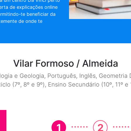
a um centro Da Vinci perto
ferta de explicações online
rmitindo-te beneficiar da
temente de onde te
Vilar Formoso / Almeida
ogia e Geologia, Português, Inglês, Geometria D
ciclo (7º, 8º e 9º), Ensino Secundário (10º, 11º 
......
......
1
2