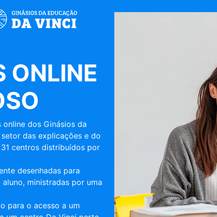
 ONLINE
OSO
 online dos Ginásios da
 setor das explicações e do
31 centros distribuídos por
mente desenhadas para
 aluno, ministradas por uma
ulo para o acesso a um