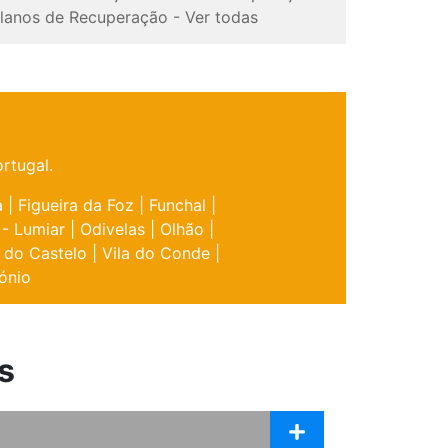
lanos de Recuperação
-
Ver todas
rtugal.
a
|
Figueira da Foz
|
Funchal
|
 - Lumiar
|
Odivelas
|
Olhão
|
 do Castelo
|
Vila do Conde
|
ónio
s