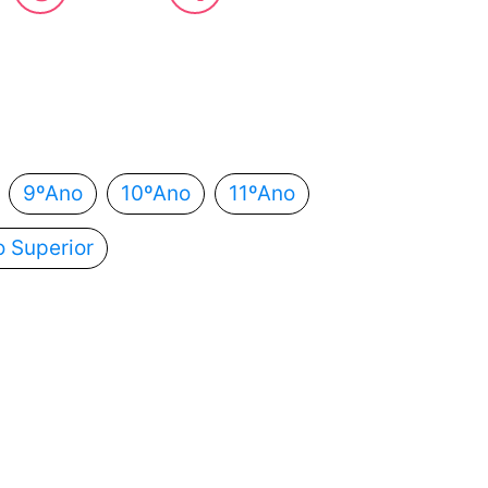
 estás?
utomaticamente para o próximo passo.
9ºAno
10ºAno
11ºAno
o Superior