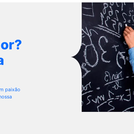
dor?
a
om paixão
 nossa