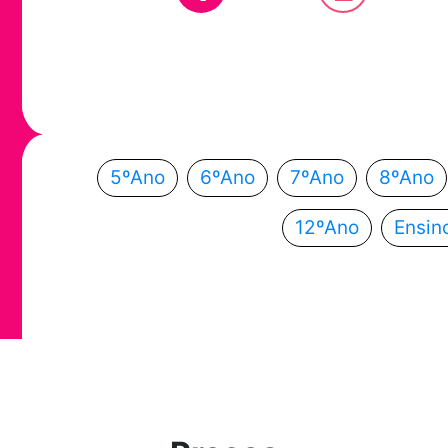
Em que ano
Escolhe o teu ano de escolaridade e segue a
5ºAno
6ºAno
7ºAno
8ºAno
12ºAno
Ensin