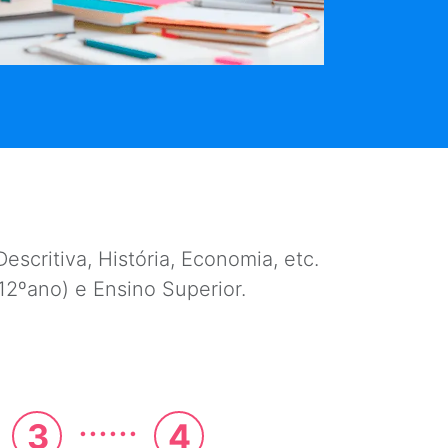
escritiva, História, Economia, etc.
e 12ºano) e Ensino Superior.
......
3
4