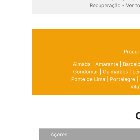
Recuperação
-
Ver t
Procur
Almada
|
Amarante
|
Barcel
Gondomar
|
Guimarães
|
Lei
Ponte de Lima
|
Portalegre
|
Vila
Açores