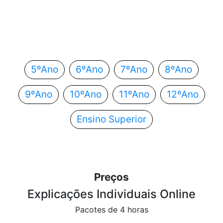
Em que ano estás?
Escolhe o teu ano de escolaridade e segue
automaticamente para o próximo passo.
5ºAno
6ºAno
7ºAno
8ºAno
9ºAno
10ºAno
11ºAno
12ºAno
Ensino Superior
Preços
Explicações Individuais Online
Pacotes de 4 horas