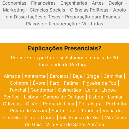
Economias
-
Financeiras
-
Engenharias
-
Artes
-
Design
-
Marketing
-
Ciências Sociais
-
Ciências Políticas
-
Apoio
em Dissertações e Teses
-
Preparação para Exames
-
Planos de Recuperação
-
Ver todas
Explicações Presenciais?
Procure-nos perto de si. Estamos em mais de 30
localidade de Portugal.
Almada
|
Amarante
|
Barcelos
|
Beja
|
Braga
|
Caminha
|
Coimbra
|
Évora
|
Faro
|
Fátima
|
Figueira da Foz
|
Funchal
|
Gondomar
|
Guimarães
|
Leiria
|
Lisboa -
Benfica
|
Lisboa - Campo de Ourique
|
Lisboa - Lumiar
|
Odivelas
|
Olhão
|
Ponte de Lima
|
Portalegre
|
Portimão
|
Póvoa de Varzim
|
Santo Tirso
|
Tondela
|
Viana do
Castelo
|
Vila do Conde
|
Vila Franca de Xira
|
Vila Nova
de Gaia
|
Vila Real de Santo António