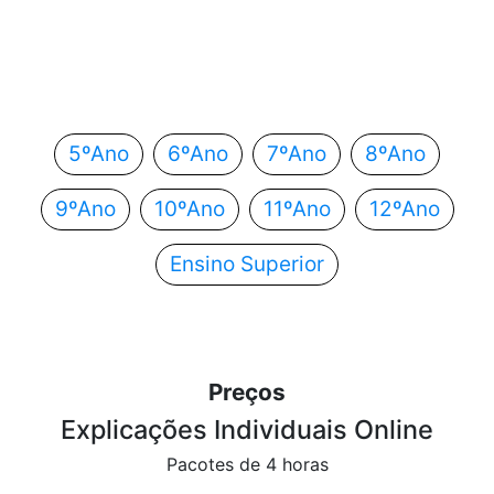
Em que ano estás?
Escolhe o teu ano de escolaridade e segue
automaticamente para o próximo passo.
5ºAno
6ºAno
7ºAno
8ºAno
9ºAno
10ºAno
11ºAno
12ºAno
Ensino Superior
Preços
Explicações Individuais Online
Pacotes de 4 horas