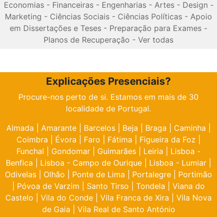
Economias
-
Financeiras
-
Engenharias
-
Artes
-
Design
-
Marketing
-
Ciências Sociais
-
Ciências Políticas
-
Apoio
em Dissertações e Teses
-
Preparação para Exames
-
Planos de Recuperação
-
Ver todas
Explicações Presenciais?
Procure-nos perto de si. Estamos em mais de 30
localidade de Portugal.
Almada
|
Amarante
|
Barcelos
|
Beja
|
Braga
|
Caminha
|
Coimbra
|
Évora
|
Faro
|
Fátima
|
Figueira da Foz
|
Funchal
|
Gondomar
|
Guimarães
|
Leiria
|
Lisboa -
Benfica
|
Lisboa - Campo de Ourique
|
Lisboa - Lumiar
|
Odivelas
|
Olhão
|
Ponte de Lima
|
Portalegre
|
Portimão
|
Póvoa de Varzim
|
Santo Tirso
|
Tondela
|
Viana do
Castelo
|
Vila do Conde
|
Vila Franca de Xira
|
Vila Nova
de Gaia
|
Vila Real de Santo António