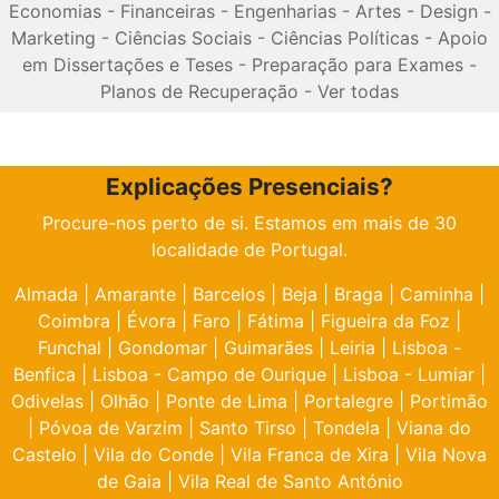
Economias
-
Financeiras
-
Engenharias
-
Artes
-
Design
-
Marketing
-
Ciências Sociais
-
Ciências Políticas
-
Apoio
em Dissertações e Teses
-
Preparação para Exames
-
Planos de Recuperação
-
Ver todas
Explicações Presenciais?
Procure-nos perto de si. Estamos em mais de 30
localidade de Portugal.
Almada
|
Amarante
|
Barcelos
|
Beja
|
Braga
|
Caminha
|
Coimbra
|
Évora
|
Faro
|
Fátima
|
Figueira da Foz
|
Funchal
|
Gondomar
|
Guimarães
|
Leiria
|
Lisboa -
Benfica
|
Lisboa - Campo de Ourique
|
Lisboa - Lumiar
|
Odivelas
|
Olhão
|
Ponte de Lima
|
Portalegre
|
Portimão
|
Póvoa de Varzim
|
Santo Tirso
|
Tondela
|
Viana do
Castelo
|
Vila do Conde
|
Vila Franca de Xira
|
Vila Nova
de Gaia
|
Vila Real de Santo António