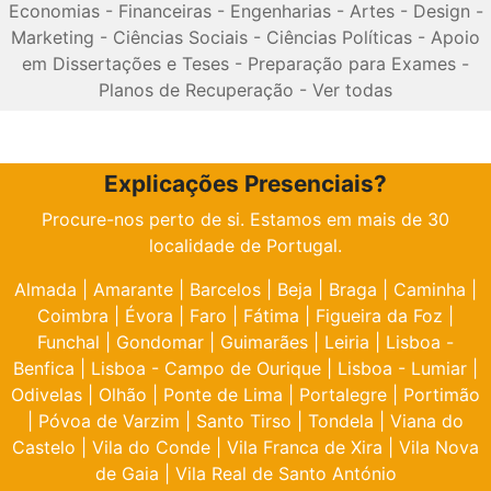
Economias
-
Financeiras
-
Engenharias
-
Artes
-
Design
-
Marketing
-
Ciências Sociais
-
Ciências Políticas
-
Apoio
em Dissertações e Teses
-
Preparação para Exames
-
Planos de Recuperação
-
Ver todas
Explicações Presenciais?
Procure-nos perto de si. Estamos em mais de 30
localidade de Portugal.
Almada
|
Amarante
|
Barcelos
|
Beja
|
Braga
|
Caminha
|
Coimbra
|
Évora
|
Faro
|
Fátima
|
Figueira da Foz
|
Funchal
|
Gondomar
|
Guimarães
|
Leiria
|
Lisboa -
Benfica
|
Lisboa - Campo de Ourique
|
Lisboa - Lumiar
|
Odivelas
|
Olhão
|
Ponte de Lima
|
Portalegre
|
Portimão
|
Póvoa de Varzim
|
Santo Tirso
|
Tondela
|
Viana do
Castelo
|
Vila do Conde
|
Vila Franca de Xira
|
Vila Nova
de Gaia
|
Vila Real de Santo António