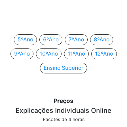
Em que ano estás?
Escolhe o teu ano de escolaridade e segue
automaticamente para o próximo passo.
5ºAno
6ºAno
7ºAno
8ºAno
9ºAno
10ºAno
11ºAno
12ºAno
Ensino Superior
Preços
Explicações Individuais Online
Pacotes de 4 horas