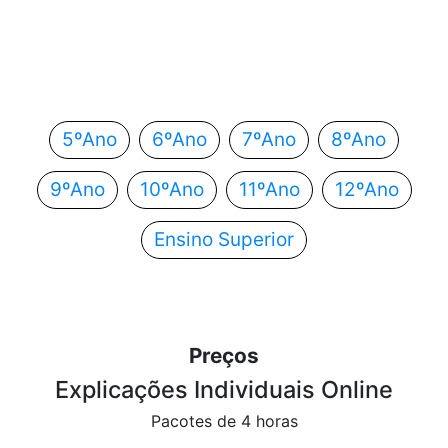
Em que ano estás?
Escolhe o teu ano de escolaridade e segue
automaticamente para o próximo passo.
5ºAno
6ºAno
7ºAno
8ºAno
9ºAno
10ºAno
11ºAno
12ºAno
Ensino Superior
Preços
Explicações Individuais Online
Pacotes de 4 horas