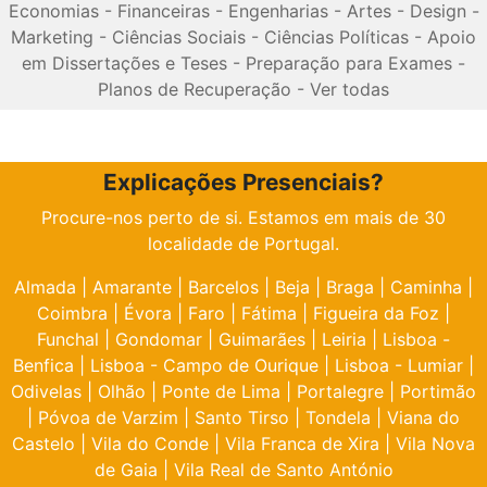
Economias
-
Financeiras
-
Engenharias
-
Artes
-
Design
-
Marketing
-
Ciências Sociais
-
Ciências Políticas
-
Apoio
em Dissertações e Teses
-
Preparação para Exames
-
Planos de Recuperação
-
Ver todas
Explicações Presenciais?
Procure-nos perto de si. Estamos em mais de 30
localidade de Portugal.
Almada
|
Amarante
|
Barcelos
|
Beja
|
Braga
|
Caminha
|
Coimbra
|
Évora
|
Faro
|
Fátima
|
Figueira da Foz
|
Funchal
|
Gondomar
|
Guimarães
|
Leiria
|
Lisboa -
Benfica
|
Lisboa - Campo de Ourique
|
Lisboa - Lumiar
|
Odivelas
|
Olhão
|
Ponte de Lima
|
Portalegre
|
Portimão
|
Póvoa de Varzim
|
Santo Tirso
|
Tondela
|
Viana do
Castelo
|
Vila do Conde
|
Vila Franca de Xira
|
Vila Nova
de Gaia
|
Vila Real de Santo António