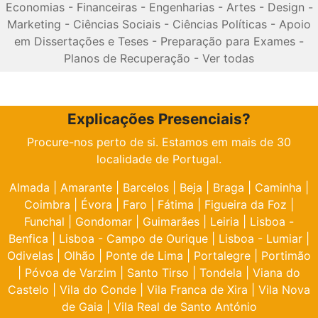
Economias
-
Financeiras
-
Engenharias
-
Artes
-
Design
-
Marketing
-
Ciências Sociais
-
Ciências Políticas
-
Apoio
em Dissertações e Teses
-
Preparação para Exames
-
Planos de Recuperação
-
Ver todas
Explicações Presenciais?
Procure-nos perto de si. Estamos em mais de 30
localidade de Portugal.
Almada
|
Amarante
|
Barcelos
|
Beja
|
Braga
|
Caminha
|
Coimbra
|
Évora
|
Faro
|
Fátima
|
Figueira da Foz
|
Funchal
|
Gondomar
|
Guimarães
|
Leiria
|
Lisboa -
Benfica
|
Lisboa - Campo de Ourique
|
Lisboa - Lumiar
|
Odivelas
|
Olhão
|
Ponte de Lima
|
Portalegre
|
Portimão
|
Póvoa de Varzim
|
Santo Tirso
|
Tondela
|
Viana do
Castelo
|
Vila do Conde
|
Vila Franca de Xira
|
Vila Nova
de Gaia
|
Vila Real de Santo António