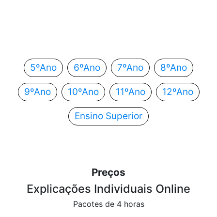
Em que ano estás?
Escolhe o teu ano de escolaridade e segue
automaticamente para o próximo passo.
5ºAno
6ºAno
7ºAno
8ºAno
9ºAno
10ºAno
11ºAno
12ºAno
Ensino Superior
Preços
Explicações Individuais Online
Pacotes de 4 horas