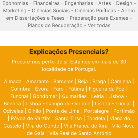
Economias
-
Financeiras
-
Engenharias
-
Artes
-
Design
-
Marketing
-
Ciências Sociais
-
Ciências Políticas
-
Apoio
em Dissertações e Teses
-
Preparação para Exames
-
Planos de Recuperação
-
Ver todas
Explicações Presenciais?
Procure-nos perto de si. Estamos em mais de 30
localidade de Portugal.
Almada
|
Amarante
|
Barcelos
|
Beja
|
Braga
|
Caminha
|
Coimbra
|
Évora
|
Faro
|
Fátima
|
Figueira da Foz
|
Funchal
|
Gondomar
|
Guimarães
|
Leiria
|
Lisboa -
Benfica
|
Lisboa - Campo de Ourique
|
Lisboa - Lumiar
|
Odivelas
|
Olhão
|
Ponte de Lima
|
Portalegre
|
Portimão
|
Póvoa de Varzim
|
Santo Tirso
|
Tondela
|
Viana do
Castelo
|
Vila do Conde
|
Vila Franca de Xira
|
Vila Nova
de Gaia
|
Vila Real de Santo António