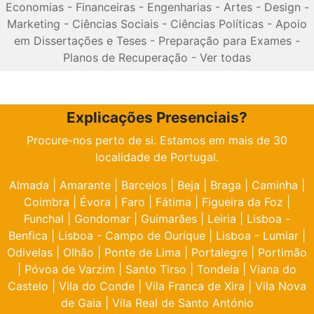
Economias
-
Financeiras
-
Engenharias
-
Artes
-
Design
-
Marketing
-
Ciências Sociais
-
Ciências Políticas
-
Apoio
em Dissertações e Teses
-
Preparação para Exames
-
Planos de Recuperação
-
Ver todas
Explicações Presenciais?
Procure-nos perto de si. Estamos em mais de 30
localidade de Portugal.
Almada
|
Amarante
|
Barcelos
|
Beja
|
Braga
|
Caminha
|
Coimbra
|
Évora
|
Faro
|
Fátima
|
Figueira da Foz
|
Funchal
|
Gondomar
|
Guimarães
|
Leiria
|
Lisboa -
Benfica
|
Lisboa - Campo de Ourique
|
Lisboa - Lumiar
|
Odivelas
|
Olhão
|
Ponte de Lima
|
Portalegre
|
Portimão
|
Póvoa de Varzim
|
Santo Tirso
|
Tondela
|
Viana do
Castelo
|
Vila do Conde
|
Vila Franca de Xira
|
Vila Nova
de Gaia
|
Vila Real de Santo António