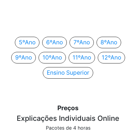
Em que ano estás?
Escolhe o teu ano de escolaridade e segue
automaticamente para o próximo passo.
5ºAno
6ºAno
7ºAno
8ºAno
9ºAno
10ºAno
11ºAno
12ºAno
Ensino Superior
Preços
Explicações Individuais Online
Pacotes de 4 horas