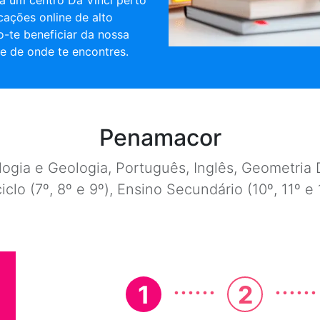
a um centro Da Vinci perto
cações online de alto
o-te beneficiar da nossa
e de onde te encontres.
Penamacor
ogia e Geologia, Português, Inglês, Geometria D
ciclo (7º, 8º e 9º), Ensino Secundário (10º, 11º 
......
......
1
2