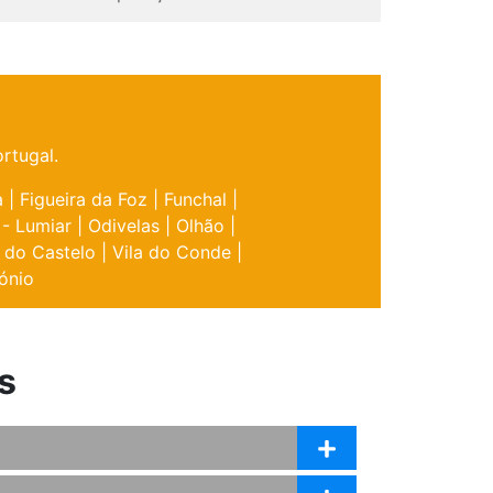
rtugal.
a
|
Figueira da Foz
|
Funchal
|
 - Lumiar
|
Odivelas
|
Olhão
|
 do Castelo
|
Vila do Conde
|
ónio
s