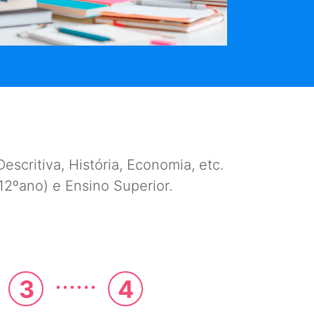
escritiva, História, Economia, etc.
e 12ºano) e Ensino Superior.
......
3
4