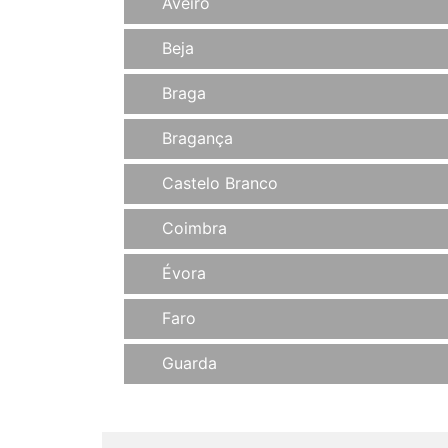
Aveiro
Beja
Braga
Bragança
Castelo Branco
Coimbra
Évora
Faro
Guarda