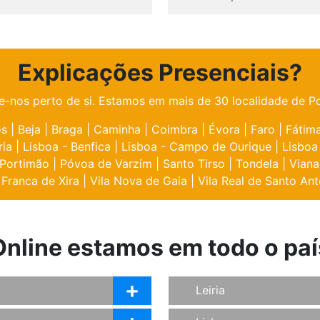
Explicações Presenciais?
e-nos perto de si. Estamos em mais de 30 localidade de Po
os
|
Beja
|
Braga
|
Caminha
|
Coimbra
|
Évora
|
Faro
|
Fátim
ria
|
Lisboa - Benfica
|
Lisboa - Campo de Ourique
|
Lisboa
Portimão
|
Póvoa de Varzim
|
Santo Tirso
|
Tondela
|
Viana
 Franca de Xira
|
Vila Nova de Gaia
|
Vila Real de Santo Ant
Online estamos em todo o paí
Leiria