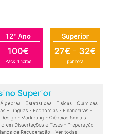
12º Ano
Superior
100€
27€ - 32€
Pack 4 horas
por hora
sino Superior
-
Álgebras
-
Estatísticas
-
Físicas
-
Químicas
cas
-
Línguas
-
Economias
-
Financeiras
-
-
Design
-
Marketing
-
Ciências Sociais
-
io em Dissertações e Teses
-
Preparação
lanos de Recuperação
-
Ver todas