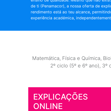
ensino de qualidade. Mesmo que não exist
de ti (Penamacor), a nossa oferta de expli
rendimento está ao teu alcance, permitind
experiência académica, independentement
Matemática, Física e Química, Biol
2º ciclo (5º e 6º ano), 3º 
EXPLICAÇÕES
ONLINE