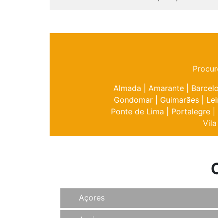
Procur
Almada
|
Amarante
|
Barcel
Gondomar
|
Guimarães
|
Lei
Ponte de Lima
|
Portalegre
|
Vila
Açores