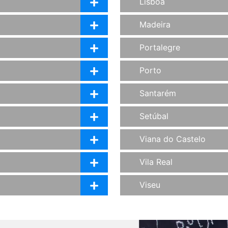
Lisboa
Madeira
Portalegre
Porto
Santarém
Setúbal
Viana do Castelo
Vila Real
Viseu