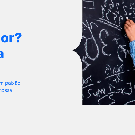
dor?
a
om paixão
 nossa