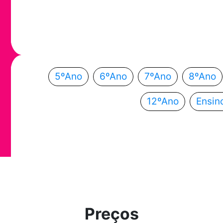
Em que ano
Escolhe o teu ano de escolaridade e segue a
5ºAno
6ºAno
7ºAno
8ºAno
12ºAno
Ensin
Preços