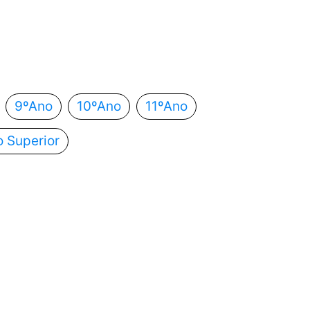
 estás?
utomaticamente para o próximo passo.
9ºAno
10ºAno
11ºAno
o Superior