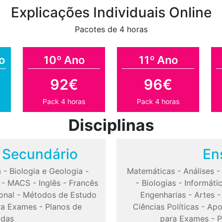
Explicações Individuais Online
Pacotes de 4 horas
o
10º Ano
11º Ano
92€
96€
Pack 4 horas
Pack 4 horas
Disciplinas
o Secundário
En
a
-
Biologia e Geologia
-
Matemáticas
-
Análises
-
MACS
-
Inglês
-
Francês
-
Biologias
-
Informáti
onal
-
Métodos de Estudo
Engenharias
-
Artes
ra Exames
-
Planos de
Ciências Políticas
-
Apo
odas
para Exames
-
P