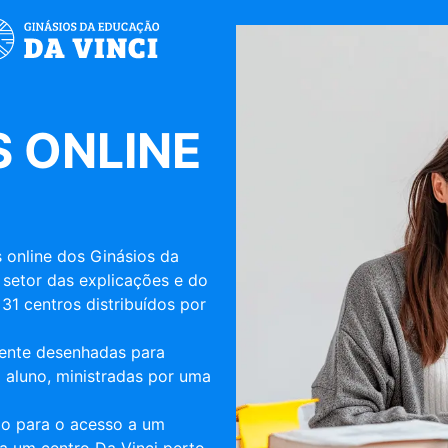
 ONLINE
 online dos Ginásios da
 setor das explicações e do
31 centros distribuídos por
mente desenhadas para
 aluno, ministradas por uma
ulo para o acesso a um