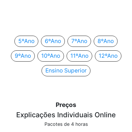
Em que ano estás?
Escolhe o teu ano de escolaridade e segue
automaticamente para o próximo passo.
5ºAno
6ºAno
7ºAno
8ºAno
9ºAno
10ºAno
11ºAno
12ºAno
Ensino Superior
Preços
Explicações Individuais Online
Pacotes de 4 horas