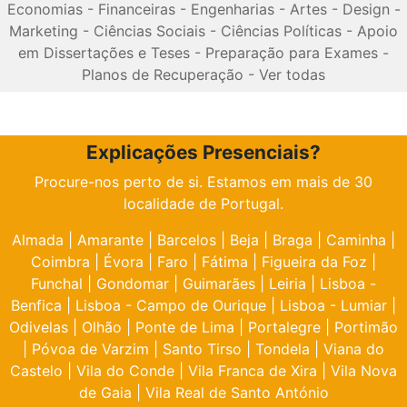
Economias
-
Financeiras
-
Engenharias
-
Artes
-
Design
-
Marketing
-
Ciências Sociais
-
Ciências Políticas
-
Apoio
em Dissertações e Teses
-
Preparação para Exames
-
Planos de Recuperação
-
Ver todas
Explicações Presenciais?
Procure-nos perto de si. Estamos em mais de 30
localidade de Portugal.
Almada
|
Amarante
|
Barcelos
|
Beja
|
Braga
|
Caminha
|
Coimbra
|
Évora
|
Faro
|
Fátima
|
Figueira da Foz
|
Funchal
|
Gondomar
|
Guimarães
|
Leiria
|
Lisboa -
Benfica
|
Lisboa - Campo de Ourique
|
Lisboa - Lumiar
|
Odivelas
|
Olhão
|
Ponte de Lima
|
Portalegre
|
Portimão
|
Póvoa de Varzim
|
Santo Tirso
|
Tondela
|
Viana do
Castelo
|
Vila do Conde
|
Vila Franca de Xira
|
Vila Nova
de Gaia
|
Vila Real de Santo António