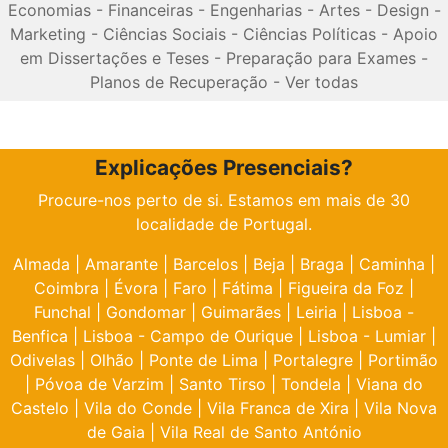
Economias
-
Financeiras
-
Engenharias
-
Artes
-
Design
-
Marketing
-
Ciências Sociais
-
Ciências Políticas
-
Apoio
em Dissertações e Teses
-
Preparação para Exames
-
Planos de Recuperação
-
Ver todas
Explicações Presenciais?
Procure-nos perto de si. Estamos em mais de 30
localidade de Portugal.
Almada
|
Amarante
|
Barcelos
|
Beja
|
Braga
|
Caminha
|
Coimbra
|
Évora
|
Faro
|
Fátima
|
Figueira da Foz
|
Funchal
|
Gondomar
|
Guimarães
|
Leiria
|
Lisboa -
Benfica
|
Lisboa - Campo de Ourique
|
Lisboa - Lumiar
|
Odivelas
|
Olhão
|
Ponte de Lima
|
Portalegre
|
Portimão
|
Póvoa de Varzim
|
Santo Tirso
|
Tondela
|
Viana do
Castelo
|
Vila do Conde
|
Vila Franca de Xira
|
Vila Nova
de Gaia
|
Vila Real de Santo António