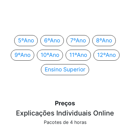
Em que ano estás?
Escolhe o teu ano de escolaridade e segue
automaticamente para o próximo passo.
5ºAno
6ºAno
7ºAno
8ºAno
9ºAno
10ºAno
11ºAno
12ºAno
Ensino Superior
Preços
Explicações Individuais Online
Pacotes de 4 horas