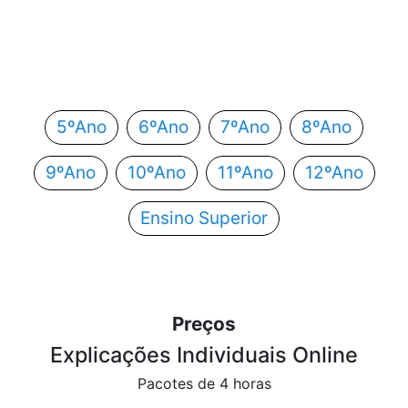
Em que ano estás?
Escolhe o teu ano de escolaridade e segue
automaticamente para o próximo passo.
5ºAno
6ºAno
7ºAno
8ºAno
9ºAno
10ºAno
11ºAno
12ºAno
Ensino Superior
Preços
Explicações Individuais Online
Pacotes de 4 horas