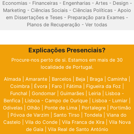
Economias
-
Financeiras
-
Engenharias
-
Artes
-
Design
-
Marketing
-
Ciências Sociais
-
Ciências Políticas
-
Apoio
em Dissertações e Teses
-
Preparação para Exames
-
Planos de Recuperação
-
Ver todas
Explicações Presenciais?
Procure-nos perto de si. Estamos em mais de 30
localidade de Portugal.
Almada
|
Amarante
|
Barcelos
|
Beja
|
Braga
|
Caminha
|
Coimbra
|
Évora
|
Faro
|
Fátima
|
Figueira da Foz
|
Funchal
|
Gondomar
|
Guimarães
|
Leiria
|
Lisboa -
Benfica
|
Lisboa - Campo de Ourique
|
Lisboa - Lumiar
|
Odivelas
|
Olhão
|
Ponte de Lima
|
Portalegre
|
Portimão
|
Póvoa de Varzim
|
Santo Tirso
|
Tondela
|
Viana do
Castelo
|
Vila do Conde
|
Vila Franca de Xira
|
Vila Nova
de Gaia
|
Vila Real de Santo António