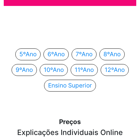
Em que ano estás?
Escolhe o teu ano de escolaridade e segue
automaticamente para o próximo passo.
5ºAno
6ºAno
7ºAno
8ºAno
9ºAno
10ºAno
11ºAno
12ºAno
Ensino Superior
Preços
Explicações Individuais Online