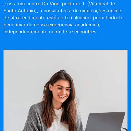
exista um centro Da Vinci perto de ti (Vila Real de
Santo António), a nossa oferta de explicações online
de alto rendimento está ao teu alcance, permitindo-te
beneficiar da nossa experiência académica,
independentemente de onde te encontres.