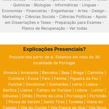
-
Químicas
-
Biologias
-
Informáticas
-
Línguas
-
Economias
-
Financeiras
-
Engenharias
-
Artes
-
Design
-
Marketing
-
Ciências Sociais
-
Ciências Políticas
-
Apoio
em Dissertações e Teses
-
Preparação para Exames
-
Planos de Recuperação
-
Ver todas
Explicações Presenciais?
Procure-nos perto de si. Estamos em mais de 30
localidade de Portugal.
Almada
|
Amarante
|
Barcelos
|
Beja
|
Braga
|
Caminha
|
Coimbra
|
Évora
|
Faro
|
Fátima
|
Figueira da Foz
|
Funchal
|
Gondomar
|
Guimarães
|
Leiria
|
Lisboa -
Benfica
|
Lisboa - Campo de Ourique
|
Lisboa - Lumiar
|
Odivelas
|
Olhão
|
Ponte de Lima
|
Portalegre
|
Portimão
|
Póvoa de Varzim
|
Santo Tirso
|
Tondela
|
Viana do
Castelo
|
Vila do Conde
|
Vila Franca de Xira
|
Vila Nova