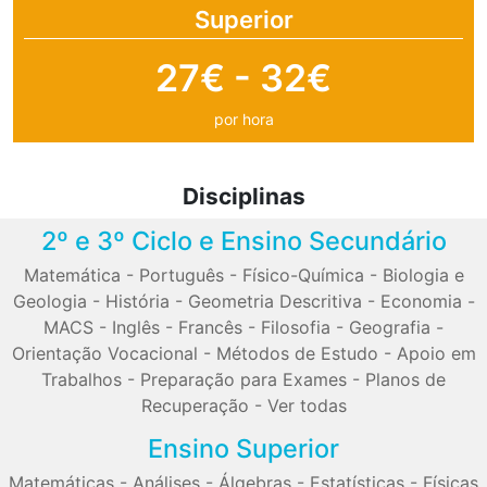
Superior
27€ - 32€
por hora
Disciplinas
2º e 3º Ciclo e Ensino Secundário
Matemática
-
Português
-
Físico-Química
-
Biologia e
Geologia
-
História
-
Geometria Descritiva
-
Economia
-
MACS
-
Inglês
-
Francês
-
Filosofia
-
Geografia
-
Orientação Vocacional
-
Métodos de Estudo
-
Apoio em
Trabalhos
-
Preparação para Exames
-
Planos de
Recuperação
-
Ver todas
Ensino Superior
Matemáticas
-
Análises
-
Álgebras
-
Estatísticas
-
Físicas