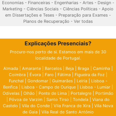
Economias
-
Financeiras
-
Engenharias
-
Artes
-
Design
-
Marketing
-
Ciências Sociais
-
Ciências Políticas
-
Apoio
em Dissertações e Teses
-
Preparação para Exames
-
Planos de Recuperação
-
Ver todas
Explicações Presenciais?
Procure-nos perto de si. Estamos em mais de 30
localidade de Portugal.
Almada
|
Amarante
|
Barcelos
|
Beja
|
Braga
|
Caminha
|
Coimbra
|
Évora
|
Faro
|
Fátima
|
Figueira da Foz
|
Funchal
|
Gondomar
|
Guimarães
|
Leiria
|
Lisboa -
Benfica
|
Lisboa - Campo de Ourique
|
Lisboa - Lumiar
|
Odivelas
|
Olhão
|
Ponte de Lima
|
Portalegre
|
Portimão
|
Póvoa de Varzim
|
Santo Tirso
|
Tondela
|
Viana do
Castelo
|
Vila do Conde
|
Vila Franca de Xira
|
Vila Nova
de Gaia
|
Vila Real de Santo António