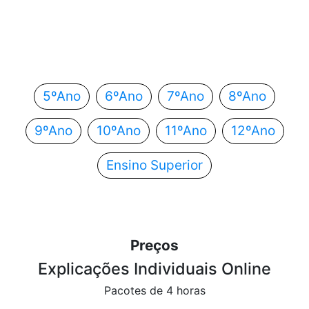
Em que ano estás?
Escolhe o teu ano de escolaridade e segue
automaticamente para o próximo passo.
5ºAno
6ºAno
7ºAno
8ºAno
9ºAno
10ºAno
11ºAno
12ºAno
Ensino Superior
Preços
Explicações Individuais Online
Pacotes de 4 horas