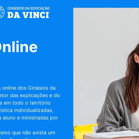
nline
 online dos Ginásios da
etor das explicações e do
 em todo o território
stica individualizadas,
 aluno e ministradas por
esmo que não exista um