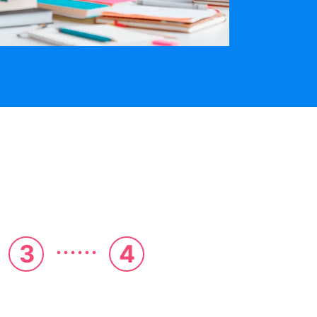
......
3
4
 estás?