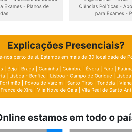
ra Exames
-
Planos de
Ciências Políticas
-
Apo
odas
para Exames
-
P
Explicações Presenciais?
e-nos perto de si. Estamos em mais de 30 localidade de Po
os
|
Beja
|
Braga
|
Caminha
|
Coimbra
|
Évora
|
Faro
|
Fátim
ria
|
Lisboa - Benfica
|
Lisboa - Campo de Ourique
|
Lisboa
Portimão
|
Póvoa de Varzim
|
Santo Tirso
|
Tondela
|
Viana
 Franca de Xira
|
Vila Nova de Gaia
|
Vila Real de Santo Ant
Online estamos em todo o paí