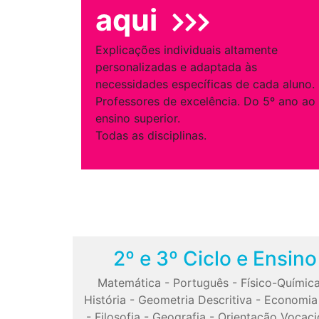
aqui
Explicações individuais altamente
personalizadas e adaptada às
necessidades específicas de cada aluno.
Professores de excelência. Do 5º ano ao
ensino superior.
Todas as disciplinas.
2º e 3º Ciclo e Ensin
Matemática
-
Português
-
Físico-Químic
História
-
Geometria Descritiva
-
Economia
-
Filosofia
-
Geografia
-
Orientação Vocaci