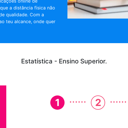
licações online de
 que a distância física não
 de qualidade. Com a
ao teu alcance, onde quer
Estatística - Ensino Superior.
......
......
1
2
Em que ano