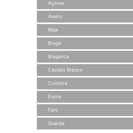
Açores
Aveiro
Beja
Braga
Bragança
Castelo Branco
Coimbra
Évora
Faro
Guarda