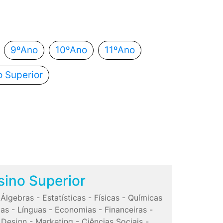
utomaticamente para o próximo passo.
9ºAno
10ºAno
11ºAno
o Superior
sino Superior
-
Álgebras
-
Estatísticas
-
Físicas
-
Químicas
cas
-
Línguas
-
Economias
-
Financeiras
-
-
Design
-
Marketing
-
Ciências Sociais
-