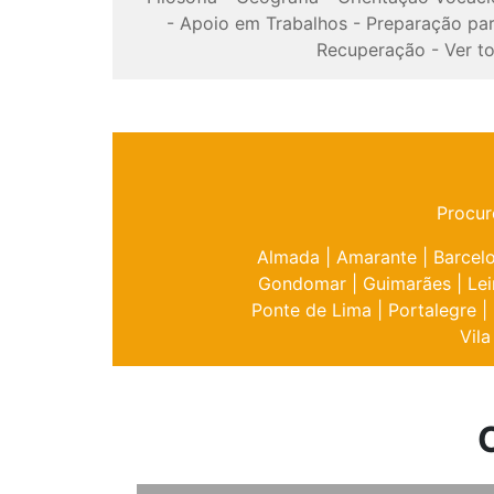
-
Apoio em Trabalhos
-
Preparação pa
Recuperação
-
Ver t
Procur
Almada
|
Amarante
|
Barcel
Gondomar
|
Guimarães
|
Lei
Ponte de Lima
|
Portalegre
|
Vila