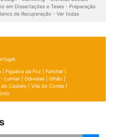
io em Dissertações e Teses
-
Preparação
lanos de Recuperação
-
Ver todas
rtugal.
a
|
Figueira da Foz
|
Funchal
|
 - Lumiar
|
Odivelas
|
Olhão
|
 do Castelo
|
Vila do Conde
|
ónio
s