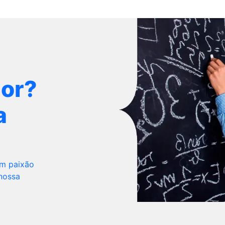
dor?
a
om paixão
 nossa