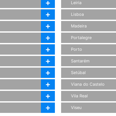
Leiria
Lisboa
Madeira
Portalegre
Porto
Santarém
Setúbal
Viana do Castelo
Vila Real
Viseu