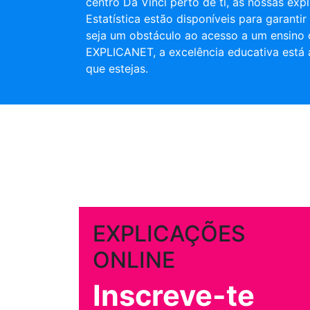
centro Da Vinci perto de ti, as nossas exp
Estatística estão disponíveis para garantir
seja um obstáculo ao acesso a um ensino
EXPLICANET, a excelência educativa está 
que estejas.
EXPLICAÇÕES
ONLINE
Inscreve-te