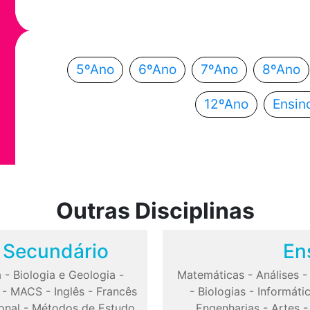
Escolhe o teu ano de escolaridade e segue a
5ºAno
6ºAno
7ºAno
8ºAno
12ºAno
Ensin
Outras Disciplinas
o Secundário
En
a
-
Biologia e Geologia
-
Matemáticas
-
Análises
-
MACS
-
Inglês
-
Francês
-
Biologias
-
Informáti
onal
-
Métodos de Estudo
Engenharias
-
Artes