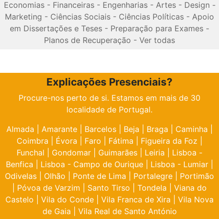
Economias
-
Financeiras
-
Engenharias
-
Artes
-
Design
-
Marketing
-
Ciências Sociais
-
Ciências Políticas
-
Apoio
em Dissertações e Teses
-
Preparação para Exames
-
Planos de Recuperação
-
Ver todas
Explicações Presenciais?
Procure-nos perto de si. Estamos em mais de 30
localidade de Portugal.
Almada
|
Amarante
|
Barcelos
|
Beja
|
Braga
|
Caminha
|
Coimbra
|
Évora
|
Faro
|
Fátima
|
Figueira da Foz
|
Funchal
|
Gondomar
|
Guimarães
|
Leiria
|
Lisboa -
Benfica
|
Lisboa - Campo de Ourique
|
Lisboa - Lumiar
|
Odivelas
|
Olhão
|
Ponte de Lima
|
Portalegre
|
Portimão
|
Póvoa de Varzim
|
Santo Tirso
|
Tondela
|
Viana do
Castelo
|
Vila do Conde
|
Vila Franca de Xira
|
Vila Nova
de Gaia
|
Vila Real de Santo António