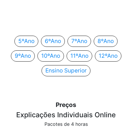
Em que ano estás?
Escolhe o teu ano de escolaridade e segue
automaticamente para o próximo passo.
5ºAno
6ºAno
7ºAno
8ºAno
9ºAno
10ºAno
11ºAno
12ºAno
Ensino Superior
Preços
Explicações Individuais Online
Pacotes de 4 horas