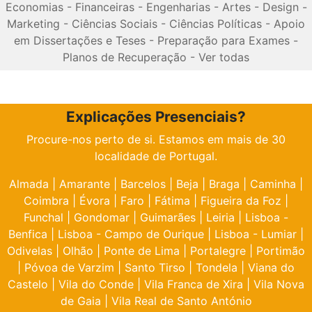
Economias
-
Financeiras
-
Engenharias
-
Artes
-
Design
-
Marketing
-
Ciências Sociais
-
Ciências Políticas
-
Apoio
em Dissertações e Teses
-
Preparação para Exames
-
Planos de Recuperação
-
Ver todas
Explicações Presenciais?
Procure-nos perto de si. Estamos em mais de 30
localidade de Portugal.
Almada
|
Amarante
|
Barcelos
|
Beja
|
Braga
|
Caminha
|
Coimbra
|
Évora
|
Faro
|
Fátima
|
Figueira da Foz
|
Funchal
|
Gondomar
|
Guimarães
|
Leiria
|
Lisboa -
Benfica
|
Lisboa - Campo de Ourique
|
Lisboa - Lumiar
|
Odivelas
|
Olhão
|
Ponte de Lima
|
Portalegre
|
Portimão
|
Póvoa de Varzim
|
Santo Tirso
|
Tondela
|
Viana do
Castelo
|
Vila do Conde
|
Vila Franca de Xira
|
Vila Nova
de Gaia
|
Vila Real de Santo António