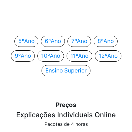
Em que ano estás?
Escolhe o teu ano de escolaridade e segue
automaticamente para o próximo passo.
5ºAno
6ºAno
7ºAno
8ºAno
9ºAno
10ºAno
11ºAno
12ºAno
Ensino Superior
Preços
Explicações Individuais Online
Pacotes de 4 horas