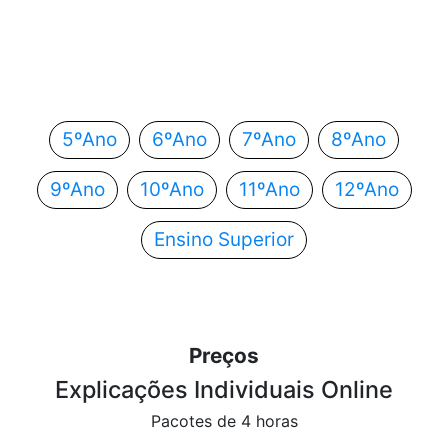
Em que ano estás?
Escolhe o teu ano de escolaridade e segue
automaticamente para o próximo passo.
5ºAno
6ºAno
7ºAno
8ºAno
9ºAno
10ºAno
11ºAno
12ºAno
Ensino Superior
Preços
Explicações Individuais Online
Pacotes de 4 horas