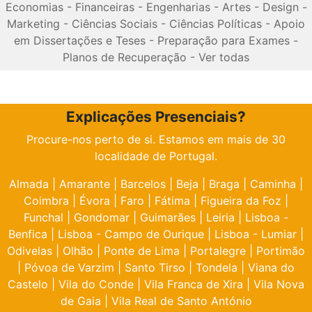
Economias
-
Financeiras
-
Engenharias
-
Artes
-
Design
-
Marketing
-
Ciências Sociais
-
Ciências Políticas
-
Apoio
em Dissertações e Teses
-
Preparação para Exames
-
Planos de Recuperação
-
Ver todas
Explicações Presenciais?
Procure-nos perto de si. Estamos em mais de 30
localidade de Portugal.
Almada
|
Amarante
|
Barcelos
|
Beja
|
Braga
|
Caminha
|
Coimbra
|
Évora
|
Faro
|
Fátima
|
Figueira da Foz
|
Funchal
|
Gondomar
|
Guimarães
|
Leiria
|
Lisboa -
Benfica
|
Lisboa - Campo de Ourique
|
Lisboa - Lumiar
|
Odivelas
|
Olhão
|
Ponte de Lima
|
Portalegre
|
Portimão
|
Póvoa de Varzim
|
Santo Tirso
|
Tondela
|
Viana do
Castelo
|
Vila do Conde
|
Vila Franca de Xira
|
Vila Nova
de Gaia
|
Vila Real de Santo António