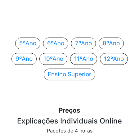
Em que ano estás?
Escolhe o teu ano de escolaridade e segue
automaticamente para o próximo passo.
5ºAno
6ºAno
7ºAno
8ºAno
9ºAno
10ºAno
11ºAno
12ºAno
Ensino Superior
Preços
Explicações Individuais Online
Pacotes de 4 horas