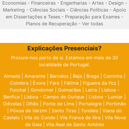
Economias
-
Financeiras
-
Engenharias
-
Artes
-
Design
-
Marketing
-
Ciências Sociais
-
Ciências Políticas
-
Apoio
em Dissertações e Teses
-
Preparação para Exames
-
Planos de Recuperação
-
Ver todas
Explicações Presenciais?
Procure-nos perto de si. Estamos em mais de 30
localidade de Portugal.
Almada
|
Amarante
|
Barcelos
|
Beja
|
Braga
|
Caminha
|
Coimbra
|
Évora
|
Faro
|
Fátima
|
Figueira da Foz
|
Funchal
|
Gondomar
|
Guimarães
|
Leiria
|
Lisboa -
Benfica
|
Lisboa - Campo de Ourique
|
Lisboa - Lumiar
|
Odivelas
|
Olhão
|
Ponte de Lima
|
Portalegre
|
Portimão
|
Póvoa de Varzim
|
Santo Tirso
|
Tondela
|
Viana do
Castelo
|
Vila do Conde
|
Vila Franca de Xira
|
Vila Nova
de Gaia
|
Vila Real de Santo António