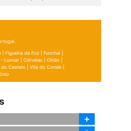
rtugal.
a
|
Figueira da Foz
|
Funchal
|
 - Lumiar
|
Odivelas
|
Olhão
|
 do Castelo
|
Vila do Conde
|
ónio
s