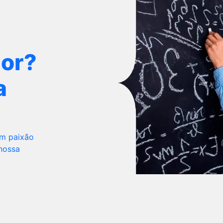
dor?
a
om paixão
 nossa