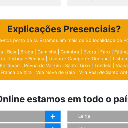
Explicações Presenciais?
e-nos perto de si. Estamos em mais de 30 localidade de Po
os
|
Beja
|
Braga
|
Caminha
|
Coimbra
|
Évora
|
Faro
|
Fátim
ria
|
Lisboa - Benfica
|
Lisboa - Campo de Ourique
|
Lisboa
Portimão
|
Póvoa de Varzim
|
Santo Tirso
|
Tondela
|
Viana
 Franca de Xira
|
Vila Nova de Gaia
|
Vila Real de Santo Ant
Online estamos em todo o paí
Leiria