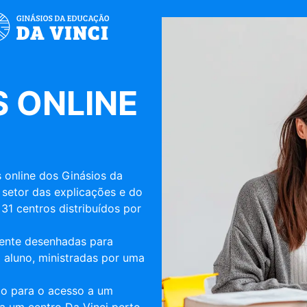
 ONLINE
 online dos Ginásios da
 setor das explicações e do
31 centros distribuídos por
mente desenhadas para
 aluno, ministradas por uma
ulo para o acesso a um