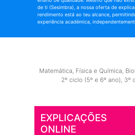
ensino de qualidade. Mesmo que não exist
de ti (Sesimbra), a nossa oferta de explica
rendimento está ao teu alcance, permitind
experiência académica, independentement
Matemática, Física e Química, Biol
2º ciclo (5º e 6º ano), 3º 
EXPLICAÇÕES
ONLINE