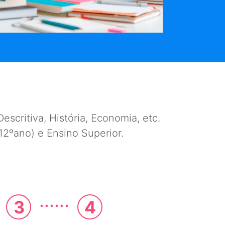
escritiva, História, Economia, etc.
e 12ºano) e Ensino Superior.
......
3
4