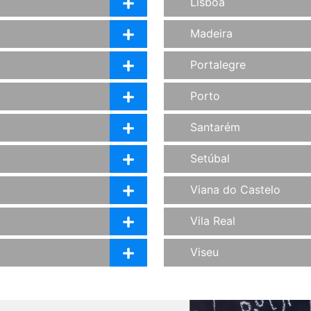
Lisboa
Madeira
Portalegre
Porto
Santarém
Setúbal
Viana do Castelo
Vila Real
Viseu