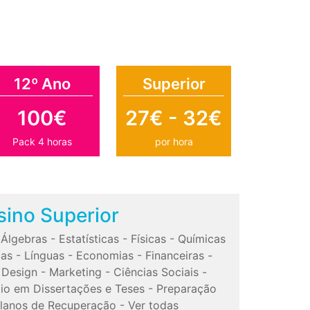
12º Ano
Superior
100€
27€ - 32€
Pack 4 horas
por hora
sino Superior
-
Álgebras
-
Estatísticas
-
Físicas
-
Químicas
cas
-
Línguas
-
Economias
-
Financeiras
-
-
Design
-
Marketing
-
Ciências Sociais
-
io em Dissertações e Teses
-
Preparação
lanos de Recuperação
-
Ver todas