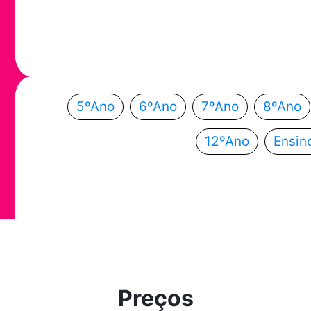
Em que ano
Escolhe o teu ano de escolaridade e segue a
5ºAno
6ºAno
7ºAno
8ºAno
12ºAno
Ensin
Preços