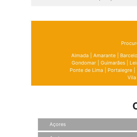
Procur
Almada
|
Amarante
|
Barcel
Gondomar
|
Guimarães
|
Lei
Ponte de Lima
|
Portalegre
|
Vila
Açores