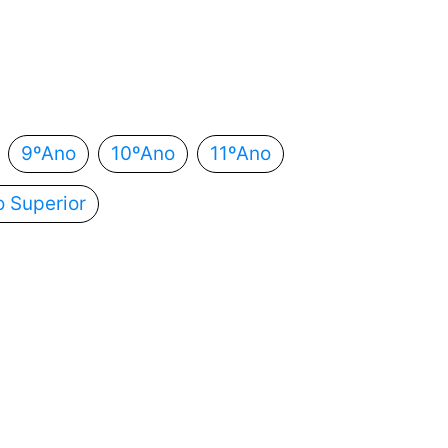
 estás?
utomaticamente para o próximo passo.
9ºAno
10ºAno
11ºAno
o Superior