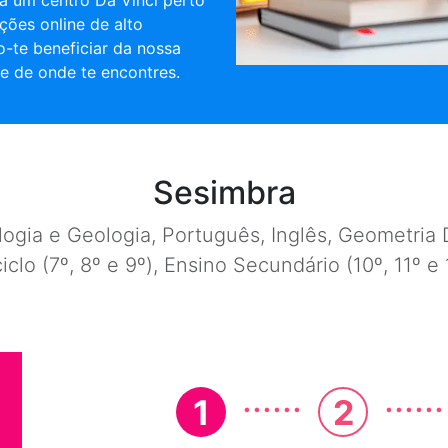
a um centro Da Vinci perto
ções online de alto
o-te beneficiar da nossa
e de onde te encontres.
Sesimbra
ogia e Geologia, Português, Inglês, Geometria D
ciclo (7º, 8º e 9º), Ensino Secundário (10º, 11º 
......
......
1
2