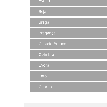
Aveiro
Beja
Braga
Bragança
Castelo Branco
Coimbra
Évora
Faro
Guarda