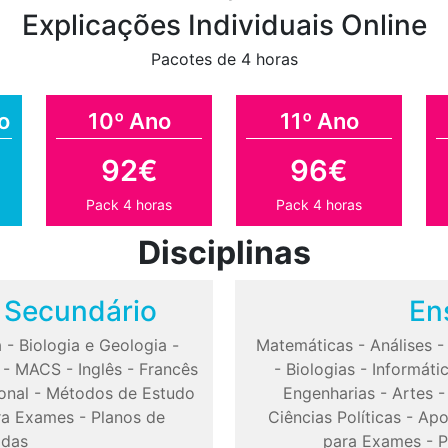
Explicações Individuais Online
Pacotes de 4 horas
o
10º Ano
11º Ano
92€
96€
Pack 4 horas
Pack 4 horas
Disciplinas
o Secundário
En
a
-
Biologia e Geologia
-
Matemáticas
-
Análises
-
MACS
-
Inglês
-
Francês
-
Biologias
-
Informáti
onal
-
Métodos de Estudo
Engenharias
-
Artes
ra Exames
-
Planos de
Ciências Políticas
-
Apo
odas
para Exames
-
P