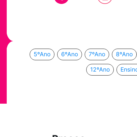
Em que ano
Escolhe o teu ano de escolaridade e segue a
5ºAno
6ºAno
7ºAno
8ºAno
12ºAno
Ensin