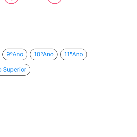
 estás?
utomaticamente para o próximo passo.
9ºAno
10ºAno
11ºAno
o Superior