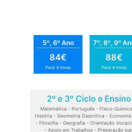
5º, 6º Ano
7º, 8º, 9º An
84€
88€
Pack 4 horas
Pack 4 horas
2º e 3º Ciclo e Ensin
Matemática
-
Português
-
Físico-Químic
História
-
Geometria Descritiva
-
Economia
-
Filosofia
-
Geografia
-
Orientação Vocaci
-
Apoio em Trabalhos
-
Preparação pa