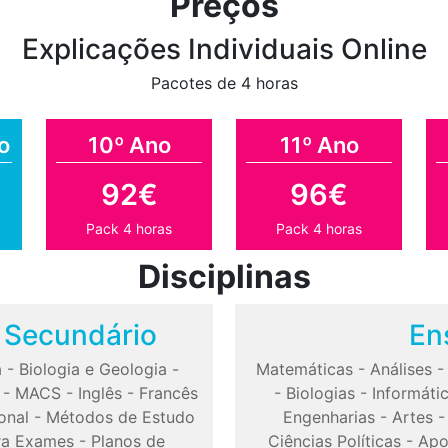
Preços
Explicações Individuais Online
Pacotes de 4 horas
o
10º Ano
11º Ano
92€
96€
Pack 4 horas
Pack 4 horas
Disciplinas
o Secundário
En
a
-
Biologia e Geologia
-
Matemáticas
-
Análises
-
MACS
-
Inglês
-
Francês
-
Biologias
-
Informáti
onal
-
Métodos de Estudo
Engenharias
-
Artes
ra Exames
-
Planos de
Ciências Políticas
-
Apo