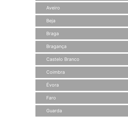
Aveiro
Beja
Braga
Bragança
Castelo Branco
Coimbra
Évora
Faro
Guarda