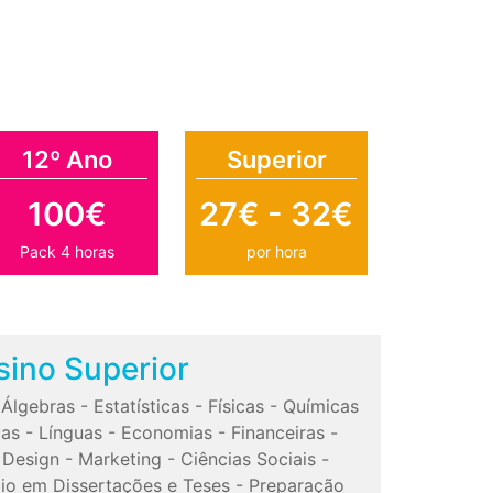
12º Ano
Superior
100€
27€ - 32€
Pack 4 horas
por hora
sino Superior
-
Álgebras
-
Estatísticas
-
Físicas
-
Químicas
cas
-
Línguas
-
Economias
-
Financeiras
-
-
Design
-
Marketing
-
Ciências Sociais
-
io em Dissertações e Teses
-
Preparação