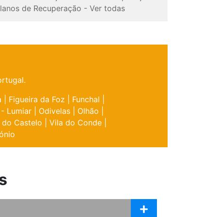
lanos de Recuperação
-
Ver todas
rtugal.
a
|
Figueira da Foz
|
Funchal
|
 - Lumiar
|
Odivelas
|
Olhão
|
 do Castelo
|
Vila do Conde
|
ónio
s