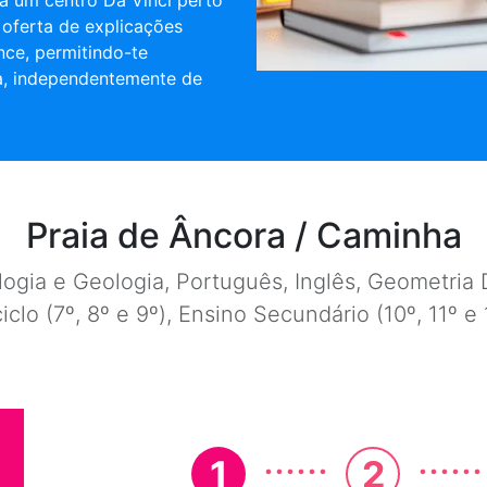
a um centro Da Vinci perto
 oferta de explicações
nce, permitindo-te
a, independentemente de
Praia de Âncora / Caminha
ogia e Geologia, Português, Inglês, Geometria D
ciclo (7º, 8º e 9º), Ensino Secundário (10º, 11º 
......
......
1
2