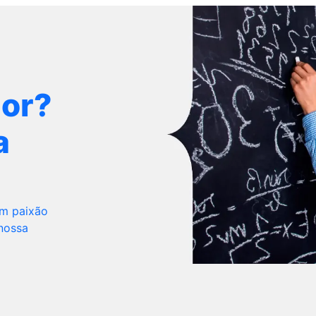
dor?
a
om paixão
 nossa