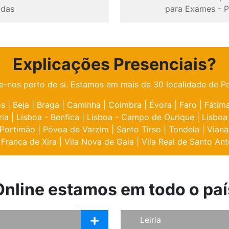
odas
para Exames
-
P
Explicações Presenciais?
e-nos perto de si. Estamos em mais de 30 localidade de Po
os
|
Beja
|
Braga
|
Caminha
|
Coimbra
|
Évora
|
Faro
|
Fátim
ria
|
Lisboa - Benfica
|
Lisboa - Campo de Ourique
|
Lisboa
Portimão
|
Póvoa de Varzim
|
Santo Tirso
|
Tondela
|
Viana
 Franca de Xira
|
Vila Nova de Gaia
|
Vila Real de Santo Ant
Online estamos em todo o paí
Leiria