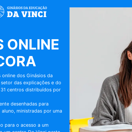
 ONLINE
NCORA
 online dos Ginásios da
 setor das explicações e do
31 centros distribuídos por
mente desenhadas para
 aluno, ministradas por uma
ulo para o acesso a um