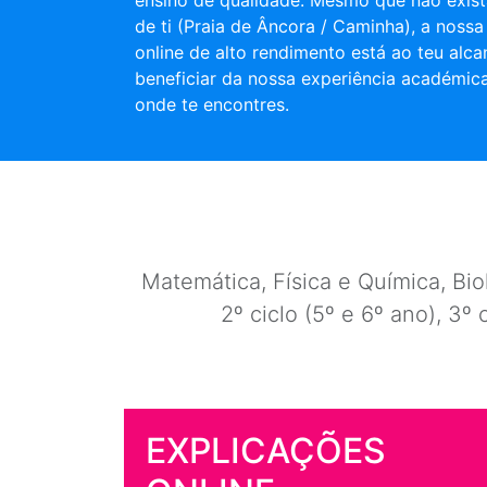
ensino de qualidade. Mesmo que não exist
de ti (Praia de Âncora / Caminha), a nossa
online de alto rendimento está ao teu alca
beneficiar da nossa experiência académic
onde te encontres.
Matemática, Física e Química, Biol
2º ciclo (5º e 6º ano), 3º 
EXPLICAÇÕES