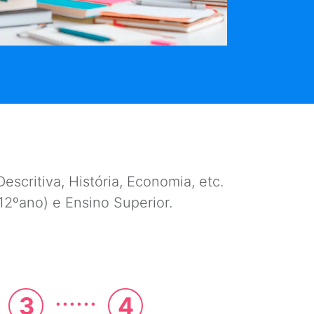
escritiva, História, Economia, etc.
e 12ºano) e Ensino Superior.
......
3
4