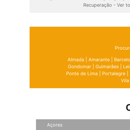
Recuperação
-
Ver t
Procur
Almada
|
Amarante
|
Barcel
Gondomar
|
Guimarães
|
Lei
Ponte de Lima
|
Portalegre
|
Vila
Açores