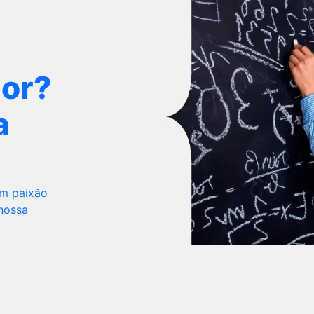
dor?
a
om paixão
 nossa