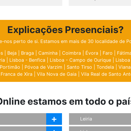
Explicações Presenciais?
e-nos perto de si. Estamos em mais de 30 localidade de Po
os
|
Beja
|
Braga
|
Caminha
|
Coimbra
|
Évora
|
Faro
|
Fátim
ria
|
Lisboa - Benfica
|
Lisboa - Campo de Ourique
|
Lisboa
Portimão
|
Póvoa de Varzim
|
Santo Tirso
|
Tondela
|
Viana
 Franca de Xira
|
Vila Nova de Gaia
|
Vila Real de Santo Ant
Online estamos em todo o paí
Leiria