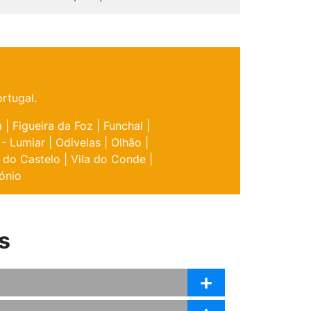
rtugal.
a
|
Figueira da Foz
|
Funchal
|
 - Lumiar
|
Odivelas
|
Olhão
|
 do Castelo
|
Vila do Conde
|
ónio
s