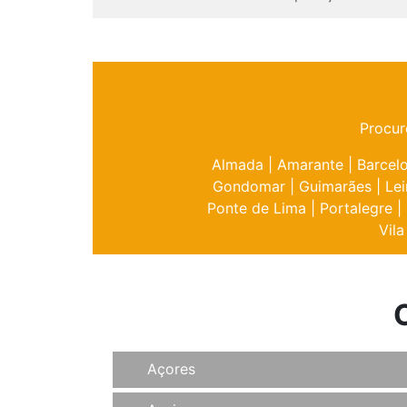
Procur
Almada
|
Amarante
|
Barcel
Gondomar
|
Guimarães
|
Lei
Ponte de Lima
|
Portalegre
|
Vila
Açores