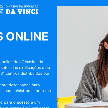
 ONLINE
 online dos Ginásios da
 setor das explicações e do
31 centros distribuídos por
mente desenhadas para
 aluno, ministradas por uma
ulo para o acesso a um