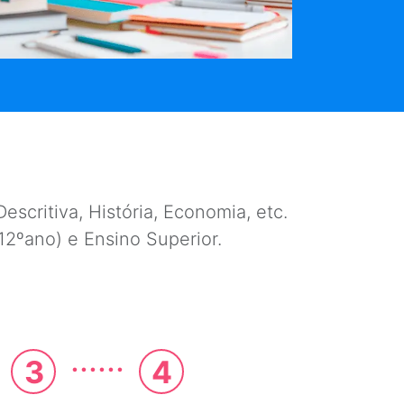
escritiva, História, Economia, etc.
e 12ºano) e Ensino Superior.
......
3
4