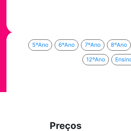
Em que ano
Escolhe o teu ano de escolaridade e segue a
5ºAno
6ºAno
7ºAno
8ºAno
12ºAno
Ensin
Preços