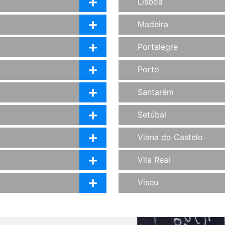
Lisboa
Madeira
Portalegre
Porto
Santarém
Setúbal
Viana do Castelo
Vila Real
Viseu