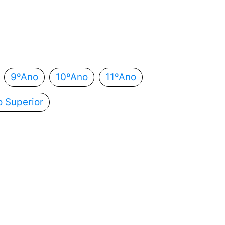
 estás?
utomaticamente para o próximo passo.
9ºAno
10ºAno
11ºAno
o Superior