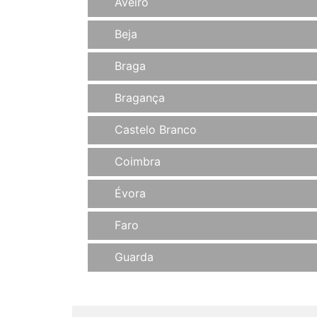
Aveiro
Beja
Braga
Bragança
Castelo Branco
Coimbra
Évora
Faro
Guarda