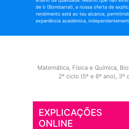
ensino de qualidade. Mesmo que não exist
de ti (Bombarral), a nossa oferta de expli
rendimento está ao teu alcance, permitind
experiência académica, independentement
Matemática, Física e Química, Biol
2º ciclo (5º e 6º ano), 3º 
EXPLICAÇÕES
ONLINE