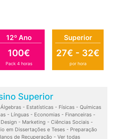
12º Ano
Superior
100€
27€ - 32€
Pack 4 horas
por hora
sino Superior
-
Álgebras
-
Estatísticas
-
Físicas
-
Químicas
cas
-
Línguas
-
Economias
-
Financeiras
-
-
Design
-
Marketing
-
Ciências Sociais
-
io em Dissertações e Teses
-
Preparação
lanos de Recuperação
-
Ver todas