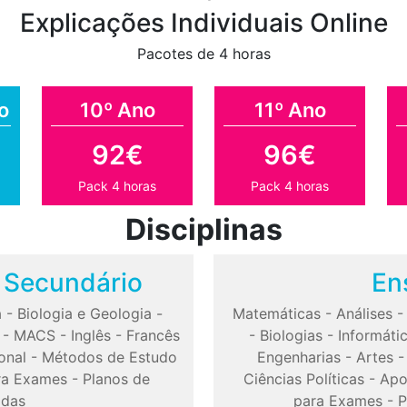
Explicações Individuais Online
Pacotes de 4 horas
o
10º Ano
11º Ano
92€
96€
Pack 4 horas
Pack 4 horas
Disciplinas
o Secundário
En
a
-
Biologia e Geologia
-
Matemáticas
-
Análises
-
MACS
-
Inglês
-
Francês
-
Biologias
-
Informáti
onal
-
Métodos de Estudo
Engenharias
-
Artes
ra Exames
-
Planos de
Ciências Políticas
-
Apo
odas
para Exames
-
P