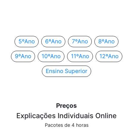
Em que ano estás?
Escolhe o teu ano de escolaridade e segue
automaticamente para o próximo passo.
5ºAno
6ºAno
7ºAno
8ºAno
9ºAno
10ºAno
11ºAno
12ºAno
Ensino Superior
Preços
Explicações Individuais Online
Pacotes de 4 horas