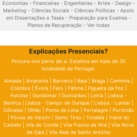
Economias
-
Financeiras
-
Engenharias
-
Artes
-
Design
-
Marketing
-
Ciências Sociais
-
Ciências Políticas
-
Apoio
em Dissertações e Teses
-
Preparação para Exames
-
Planos de Recuperação
-
Ver todas
Explicações Presenciais?
Procure-nos perto de si. Estamos em mais de 30
localidade de Portugal.
Almada
|
Amarante
|
Barcelos
|
Beja
|
Braga
|
Caminha
|
Coimbra
|
Évora
|
Faro
|
Fátima
|
Figueira da Foz
|
Funchal
|
Gondomar
|
Guimarães
|
Leiria
|
Lisboa -
Benfica
|
Lisboa - Campo de Ourique
|
Lisboa - Lumiar
|
Odivelas
|
Olhão
|
Ponte de Lima
|
Portalegre
|
Portimão
|
Póvoa de Varzim
|
Santo Tirso
|
Tondela
|
Viana do
Castelo
|
Vila do Conde
|
Vila Franca de Xira
|
Vila Nova
de Gaia
|
Vila Real de Santo António