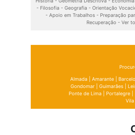
História
-
Geometria Descritiva
-
Economia
-
Filosofia
-
Geografia
-
Orientação Vocaci
-
Apoio em Trabalhos
-
Preparação pa
Recuperação
-
Ver t
Procur
Almada
|
Amarante
|
Barcel
Gondomar
|
Guimarães
|
Lei
Ponte de Lima
|
Portalegre
|
Vila