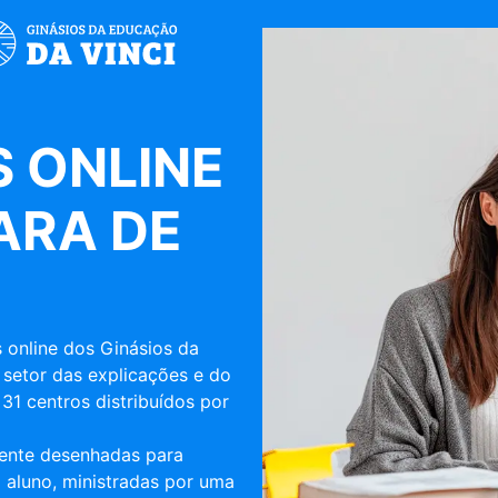
 ONLINE
ARA DE
 online dos Ginásios da
 setor das explicações e do
31 centros distribuídos por
mente desenhadas para
 aluno, ministradas por uma