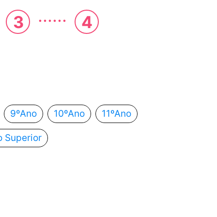
......
3
4
 estás?
utomaticamente para o próximo passo.
9ºAno
10ºAno
11ºAno
o Superior