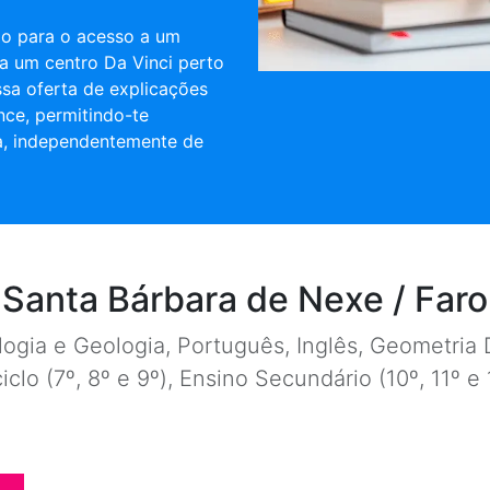
ulo para o acesso a um
a um centro Da Vinci perto
ssa oferta de explicações
nce, permitindo-te
a, independentemente de
Santa Bárbara de Nexe / Faro
ogia e Geologia, Português, Inglês, Geometria D
ciclo (7º, 8º e 9º), Ensino Secundário (10º, 11º 