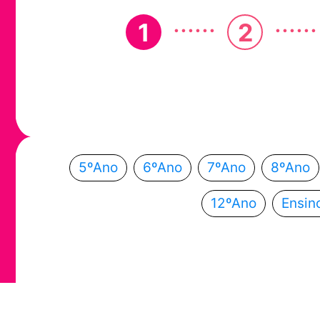
......
......
1
2
Em que ano
Escolhe o teu ano de escolaridade e segue a
5ºAno
6ºAno
7ºAno
8ºAno
12ºAno
Ensin