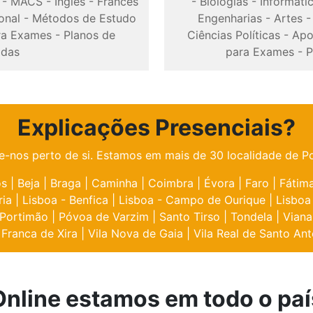
-
MACS
-
Inglês
-
Francês
-
Biologias
-
Informáti
onal
-
Métodos de Estudo
Engenharias
-
Artes
ra Exames
-
Planos de
Ciências Políticas
-
Apo
odas
para Exames
-
P
Explicações Presenciais?
e-nos perto de si. Estamos em mais de 30 localidade de Po
os
|
Beja
|
Braga
|
Caminha
|
Coimbra
|
Évora
|
Faro
|
Fátim
ria
|
Lisboa - Benfica
|
Lisboa - Campo de Ourique
|
Lisboa
Portimão
|
Póvoa de Varzim
|
Santo Tirso
|
Tondela
|
Viana
 Franca de Xira
|
Vila Nova de Gaia
|
Vila Real de Santo Ant
Online estamos em todo o paí