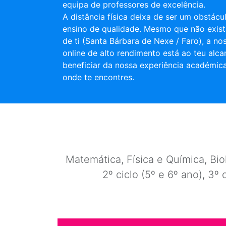
equipa de professores de excelência.
A distância física deixa de ser um obstác
ensino de qualidade. Mesmo que não exist
de ti (Santa Bárbara de Nexe / Faro), a no
online de alto rendimento está ao teu alca
beneficiar da nossa experiência académic
onde te encontres.
Matemática, Física e Química, Biol
2º ciclo (5º e 6º ano), 3º 