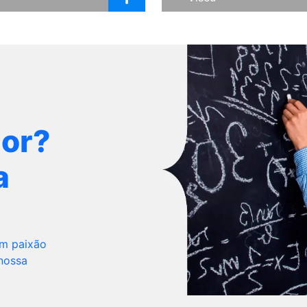
dor?
a
om paixão
 nossa