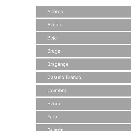
Açores
Aveiro
Beja
Braga
Bragança
Castelo Branco
Coimbra
Évora
Faro
Guarda