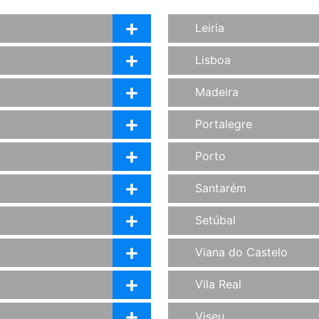
Leiria
Lisboa
Madeira
Portalegre
Porto
Santarém
Setúbal
Viana do Castelo
Vila Real
Viseu