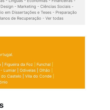
cas
-
Línguas
-
Economias
-
Financeiras
-
-
Design
-
Marketing
-
Ciências Sociais
-
io em Dissertações e Teses
-
Preparação
lanos de Recuperação
-
Ver todas
rtugal.
a
|
Figueira da Foz
|
Funchal
|
 - Lumiar
|
Odivelas
|
Olhão
|
 do Castelo
|
Vila do Conde
|
ónio
s