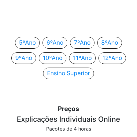
Em que ano estás?
Escolhe o teu ano de escolaridade e segue
automaticamente para o próximo passo.
5ºAno
6ºAno
7ºAno
8ºAno
9ºAno
10ºAno
11ºAno
12ºAno
Ensino Superior
Preços
Explicações Individuais Online
Pacotes de 4 horas