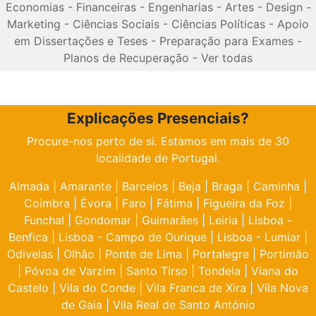
Economias
-
Financeiras
-
Engenharias
-
Artes
-
Design
-
Marketing
-
Ciências Sociais
-
Ciências Políticas
-
Apoio
em Dissertações e Teses
-
Preparação para Exames
-
Planos de Recuperação
-
Ver todas
Explicações Presenciais?
Procure-nos perto de si. Estamos em mais de 30
localidade de Portugal.
Almada
|
Amarante
|
Barcelos
|
Beja
|
Braga
|
Caminha
|
Coimbra
|
Évora
|
Faro
|
Fátima
|
Figueira da Foz
|
Funchal
|
Gondomar
|
Guimarães
|
Leiria
|
Lisboa -
Benfica
|
Lisboa - Campo de Ourique
|
Lisboa - Lumiar
|
Odivelas
|
Olhão
|
Ponte de Lima
|
Portalegre
|
Portimão
|
Póvoa de Varzim
|
Santo Tirso
|
Tondela
|
Viana do
Castelo
|
Vila do Conde
|
Vila Franca de Xira
|
Vila Nova
de Gaia
|
Vila Real de Santo António