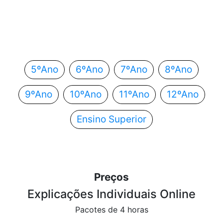
Em que ano estás?
Escolhe o teu ano de escolaridade e segue
automaticamente para o próximo passo.
5ºAno
6ºAno
7ºAno
8ºAno
9ºAno
10ºAno
11ºAno
12ºAno
Ensino Superior
Preços
Explicações Individuais Online
Pacotes de 4 horas