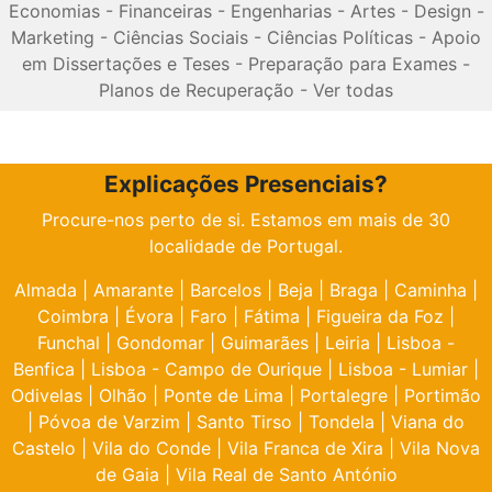
Economias
-
Financeiras
-
Engenharias
-
Artes
-
Design
-
Marketing
-
Ciências Sociais
-
Ciências Políticas
-
Apoio
em Dissertações e Teses
-
Preparação para Exames
-
Planos de Recuperação
-
Ver todas
Explicações Presenciais?
Procure-nos perto de si. Estamos em mais de 30
localidade de Portugal.
Almada
|
Amarante
|
Barcelos
|
Beja
|
Braga
|
Caminha
|
Coimbra
|
Évora
|
Faro
|
Fátima
|
Figueira da Foz
|
Funchal
|
Gondomar
|
Guimarães
|
Leiria
|
Lisboa -
Benfica
|
Lisboa - Campo de Ourique
|
Lisboa - Lumiar
|
Odivelas
|
Olhão
|
Ponte de Lima
|
Portalegre
|
Portimão
|
Póvoa de Varzim
|
Santo Tirso
|
Tondela
|
Viana do
Castelo
|
Vila do Conde
|
Vila Franca de Xira
|
Vila Nova
de Gaia
|
Vila Real de Santo António