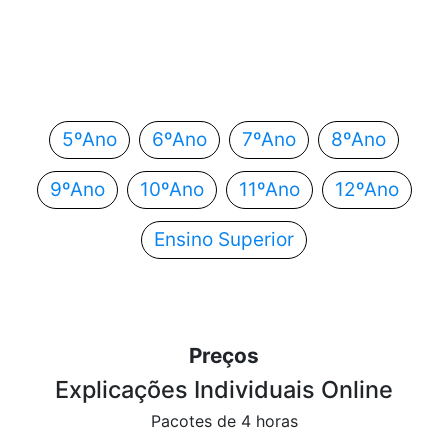
Em que ano estás?
Escolhe o teu ano de escolaridade e segue
automaticamente para o próximo passo.
5ºAno
6ºAno
7ºAno
8ºAno
9ºAno
10ºAno
11ºAno
12ºAno
Ensino Superior
Preços
Explicações Individuais Online
Pacotes de 4 horas