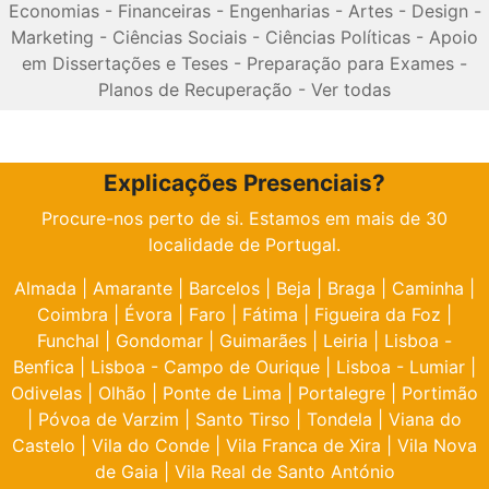
Economias
-
Financeiras
-
Engenharias
-
Artes
-
Design
-
Marketing
-
Ciências Sociais
-
Ciências Políticas
-
Apoio
em Dissertações e Teses
-
Preparação para Exames
-
Planos de Recuperação
-
Ver todas
Explicações Presenciais?
Procure-nos perto de si. Estamos em mais de 30
localidade de Portugal.
Almada
|
Amarante
|
Barcelos
|
Beja
|
Braga
|
Caminha
|
Coimbra
|
Évora
|
Faro
|
Fátima
|
Figueira da Foz
|
Funchal
|
Gondomar
|
Guimarães
|
Leiria
|
Lisboa -
Benfica
|
Lisboa - Campo de Ourique
|
Lisboa - Lumiar
|
Odivelas
|
Olhão
|
Ponte de Lima
|
Portalegre
|
Portimão
|
Póvoa de Varzim
|
Santo Tirso
|
Tondela
|
Viana do
Castelo
|
Vila do Conde
|
Vila Franca de Xira
|
Vila Nova
de Gaia
|
Vila Real de Santo António