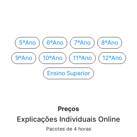
Em que ano estás?
Escolhe o teu ano de escolaridade e segue
automaticamente para o próximo passo.
5ºAno
6ºAno
7ºAno
8ºAno
9ºAno
10ºAno
11ºAno
12ºAno
Ensino Superior
Preços
Explicações Individuais Online
Pacotes de 4 horas