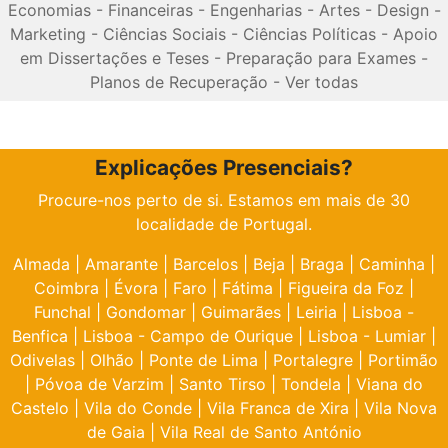
Economias
-
Financeiras
-
Engenharias
-
Artes
-
Design
-
Marketing
-
Ciências Sociais
-
Ciências Políticas
-
Apoio
em Dissertações e Teses
-
Preparação para Exames
-
Planos de Recuperação
-
Ver todas
Explicações Presenciais?
Procure-nos perto de si. Estamos em mais de 30
localidade de Portugal.
Almada
|
Amarante
|
Barcelos
|
Beja
|
Braga
|
Caminha
|
Coimbra
|
Évora
|
Faro
|
Fátima
|
Figueira da Foz
|
Funchal
|
Gondomar
|
Guimarães
|
Leiria
|
Lisboa -
Benfica
|
Lisboa - Campo de Ourique
|
Lisboa - Lumiar
|
Odivelas
|
Olhão
|
Ponte de Lima
|
Portalegre
|
Portimão
|
Póvoa de Varzim
|
Santo Tirso
|
Tondela
|
Viana do
Castelo
|
Vila do Conde
|
Vila Franca de Xira
|
Vila Nova
de Gaia
|
Vila Real de Santo António