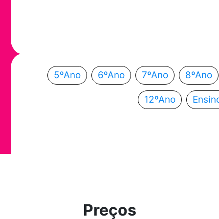
Em que ano
Escolhe o teu ano de escolaridade e segue a
5ºAno
6ºAno
7ºAno
8ºAno
12ºAno
Ensin
Preços