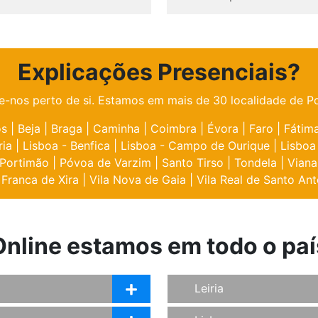
Explicações Presenciais?
e-nos perto de si. Estamos em mais de 30 localidade de Po
os
|
Beja
|
Braga
|
Caminha
|
Coimbra
|
Évora
|
Faro
|
Fátim
ria
|
Lisboa - Benfica
|
Lisboa - Campo de Ourique
|
Lisboa
Portimão
|
Póvoa de Varzim
|
Santo Tirso
|
Tondela
|
Viana
 Franca de Xira
|
Vila Nova de Gaia
|
Vila Real de Santo Ant
Online estamos em todo o paí
Leiria