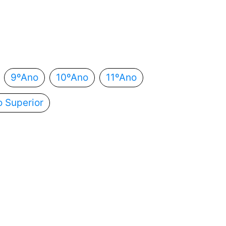
 estás?
utomaticamente para o próximo passo.
9ºAno
10ºAno
11ºAno
o Superior