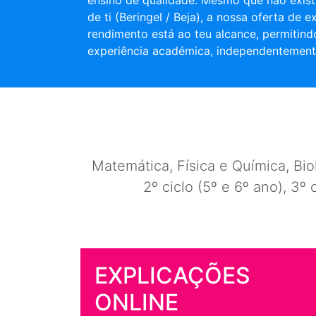
ensino de qualidade. Mesmo que não exist
de ti (Beringel / Beja), a nossa oferta de e
rendimento está ao teu alcance, permitind
experiência académica, independentement
Matemática, Física e Química, Biol
2º ciclo (5º e 6º ano), 3º 
EXPLICAÇÕES
ONLINE