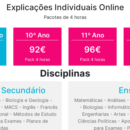
Explicações Individuais Online
Pacotes de 4 horas
o
10º Ano
11º Ano
92€
96€
Pack 4 horas
Pack 4 horas
Disciplinas
o Secundário
En
a
-
Biologia e Geologia
-
Matemáticas
-
Análises
-
MACS
-
Inglês
-
Francês
-
Biologias
-
Informáti
onal
-
Métodos de Estudo
Engenharias
-
Artes
ra Exames
-
Planos de
Ciências Políticas
-
Apo
odas
para Exames
-
P