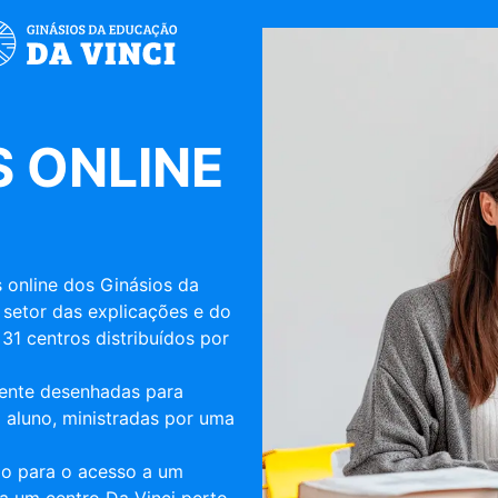
 ONLINE
 online dos Ginásios da
 setor das explicações e do
31 centros distribuídos por
mente desenhadas para
 aluno, ministradas por uma
ulo para o acesso a um