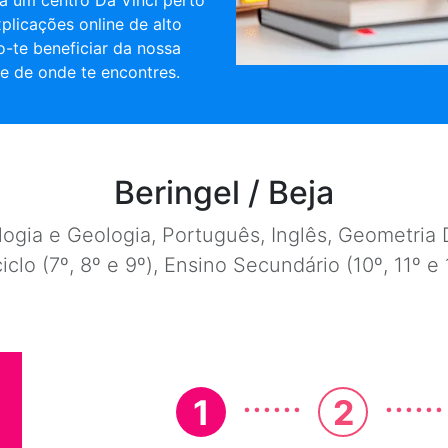
a um centro Da Vinci perto
xplicações online de alto
o-te beneficiar da nossa
e de onde te encontres.
Beringel / Beja
ogia e Geologia, Português, Inglês, Geometria D
ciclo (7º, 8º e 9º), Ensino Secundário (10º, 11º 
......
......
1
2