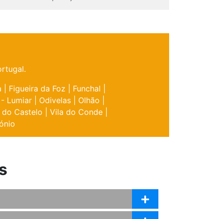
rtugal.
a
|
Figueira da Foz
|
Funchal
|
 - Lumiar
|
Odivelas
|
Olhão
|
 do Castelo
|
Vila do Conde
|
ónio
s