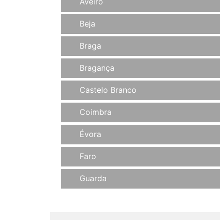
Aveiro
Beja
Braga
Bragança
Castelo Branco
Coimbra
Évora
Faro
Guarda