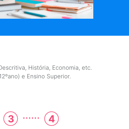
escritiva, História, Economia, etc.
e 12ºano) e Ensino Superior.
......
3
4