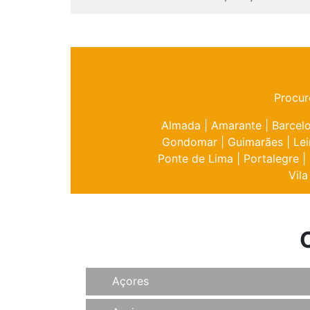
Procur
Almada
|
Amarante
|
Barcel
Gondomar
|
Guimarães
|
Lei
Ponte de Lima
|
Portalegre
|
Vila
Açores