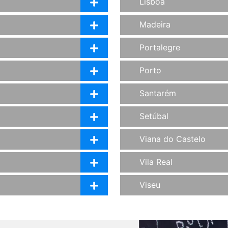
Lisboa
Madeira
Portalegre
Porto
Santarém
Setúbal
Viana do Castelo
Vila Real
Viseu