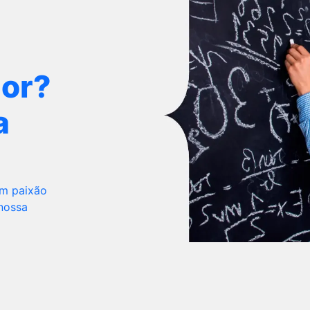
dor?
a
om paixão
 nossa