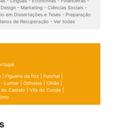
cas
-
Línguas
-
Economias
-
Financeiras
-
-
Design
-
Marketing
-
Ciências Sociais
-
io em Dissertações e Teses
-
Preparação
lanos de Recuperação
-
Ver todas
rtugal.
a
|
Figueira da Foz
|
Funchal
|
 - Lumiar
|
Odivelas
|
Olhão
|
 do Castelo
|
Vila do Conde
|
ónio
s