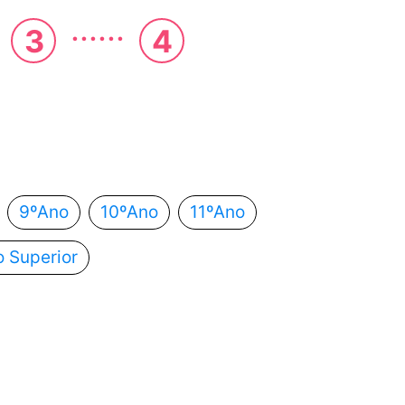
......
3
4
 estás?
utomaticamente para o próximo passo.
9ºAno
10ºAno
11ºAno
o Superior