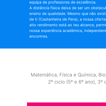
equipa de professores de excelência.
A distância física deixa de ser um obstác
ensino de qualidade. Mesmo que não exist
de ti (Castanheira de Pera), a nossa ofert
alto rendimento está ao teu alcance, permi
nossa experiência académica, independen
encontres.
Matemática, Física e Química, Biol
2º ciclo (5º e 6º ano), 3º 