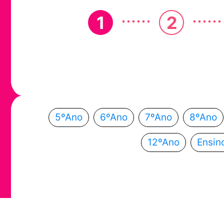
......
......
1
2
Em que ano
Escolhe o teu ano de escolaridade e segue a
5ºAno
6ºAno
7ºAno
8ºAno
12ºAno
Ensin