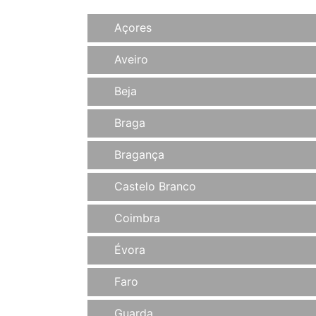
Açores
Aveiro
Beja
Braga
Bragança
Castelo Branco
Coimbra
Évora
Faro
Guarda