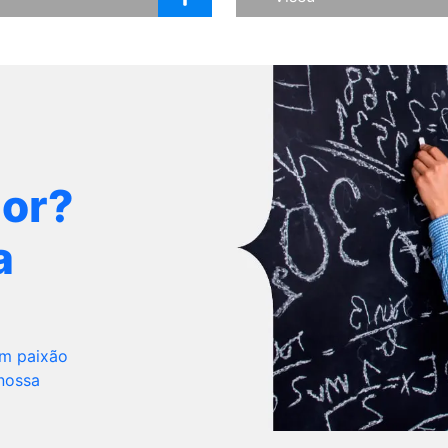
dor?
a
om paixão
 nossa