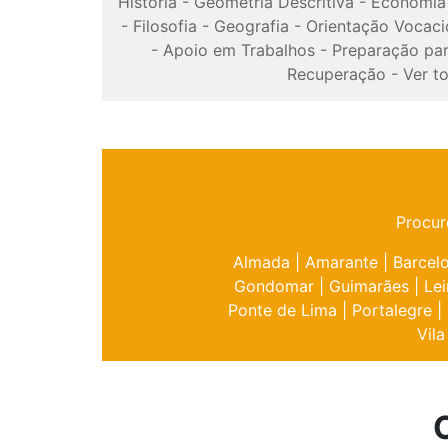
História
-
Geometria Descritiva
-
Economia
-
Filosofia
-
Geografia
-
Orientação Vocaci
-
Apoio em Trabalhos
-
Preparação pa
Recuperação
-
Ver t
Procur
Almada
|
Amarante
|
Barcel
Gondomar
|
Guimarães
|
Lei
Ponte de Lima
|
Portalegre
|
Vila