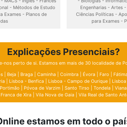
-
MACS
-
Inglês
-
Francês
-
Biologias
-
Informáti
onal
-
Métodos de Estudo
Engenharias
-
Artes
ra Exames
-
Planos de
Ciências Políticas
-
Apo
odas
para Exames
-
P
Explicações Presenciais?
e-nos perto de si. Estamos em mais de 30 localidade de Po
os
|
Beja
|
Braga
|
Caminha
|
Coimbra
|
Évora
|
Faro
|
Fátim
ria
|
Lisboa - Benfica
|
Lisboa - Campo de Ourique
|
Lisboa
Portimão
|
Póvoa de Varzim
|
Santo Tirso
|
Tondela
|
Viana
 Franca de Xira
|
Vila Nova de Gaia
|
Vila Real de Santo Ant
Online estamos em todo o paí