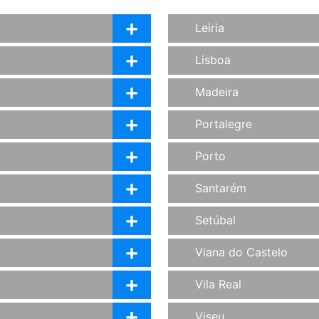
Leiria
Lisboa
Madeira
Portalegre
Porto
Santarém
Setúbal
Viana do Castelo
Vila Real
Viseu