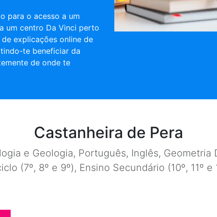
ulo para o acesso a um
a um centro Da Vinci perto
a de explicações online de
tindo-te beneficiar da
temente de onde te
Castanheira de Pera
ogia e Geologia, Português, Inglês, Geometria D
ciclo (7º, 8º e 9º), Ensino Secundário (10º, 11º 