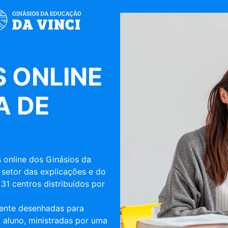
 ONLINE
A DE
 online dos Ginásios da
 setor das explicações e do
31 centros distribuídos por
mente desenhadas para
 aluno, ministradas por uma