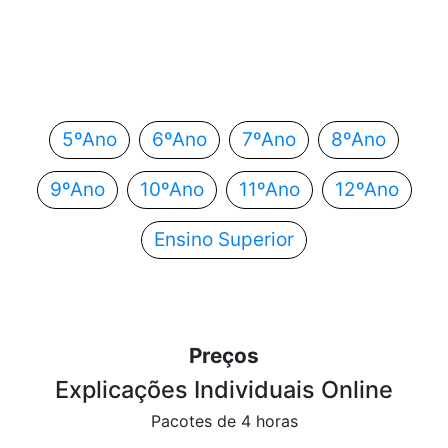
Em que ano estás?
Escolhe o teu ano de escolaridade e segue
automaticamente para o próximo passo.
5ºAno
6ºAno
7ºAno
8ºAno
9ºAno
10ºAno
11ºAno
12ºAno
Ensino Superior
Preços
Explicações Individuais Online
Pacotes de 4 horas