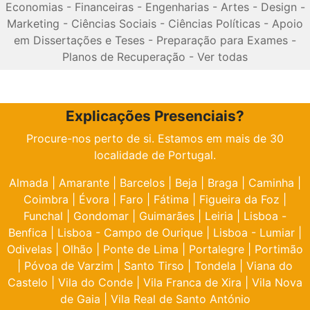
Economias
-
Financeiras
-
Engenharias
-
Artes
-
Design
-
Marketing
-
Ciências Sociais
-
Ciências Políticas
-
Apoio
em Dissertações e Teses
-
Preparação para Exames
-
Planos de Recuperação
-
Ver todas
Explicações Presenciais?
Procure-nos perto de si. Estamos em mais de 30
localidade de Portugal.
Almada
|
Amarante
|
Barcelos
|
Beja
|
Braga
|
Caminha
|
Coimbra
|
Évora
|
Faro
|
Fátima
|
Figueira da Foz
|
Funchal
|
Gondomar
|
Guimarães
|
Leiria
|
Lisboa -
Benfica
|
Lisboa - Campo de Ourique
|
Lisboa - Lumiar
|
Odivelas
|
Olhão
|
Ponte de Lima
|
Portalegre
|
Portimão
|
Póvoa de Varzim
|
Santo Tirso
|
Tondela
|
Viana do
Castelo
|
Vila do Conde
|
Vila Franca de Xira
|
Vila Nova
de Gaia
|
Vila Real de Santo António