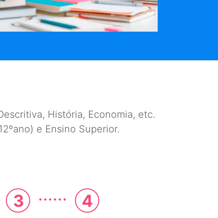
escritiva, História, Economia, etc.
e 12ºano) e Ensino Superior.
......
3
4