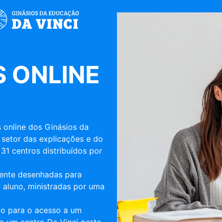
 ONLINE
 online dos Ginásios da
 setor das explicações e do
31 centros distribuídos por
mente desenhadas para
 aluno, ministradas por uma
ulo para o acesso a um