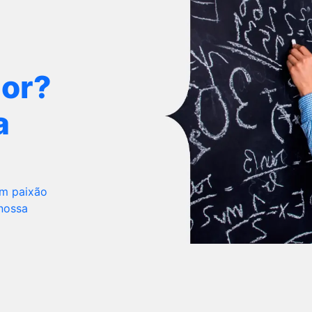
dor?
a
om paixão
 nossa