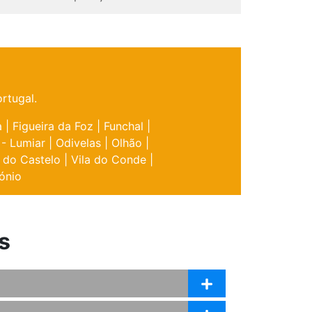
rtugal.
a
|
Figueira da Foz
|
Funchal
|
 - Lumiar
|
Odivelas
|
Olhão
|
 do Castelo
|
Vila do Conde
|
ónio
s