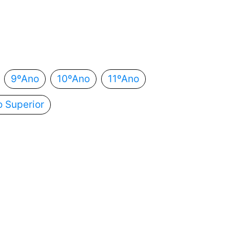
 estás?
utomaticamente para o próximo passo.
9ºAno
10ºAno
11ºAno
o Superior