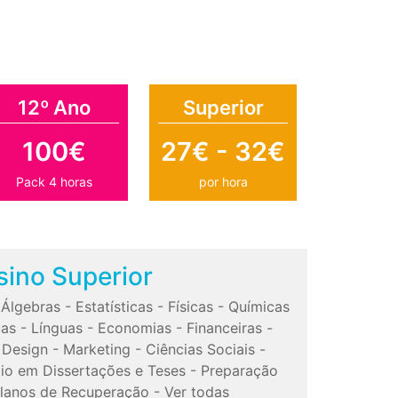
12º Ano
Superior
100€
27€ - 32€
Pack 4 horas
por hora
sino Superior
-
Álgebras
-
Estatísticas
-
Físicas
-
Químicas
cas
-
Línguas
-
Economias
-
Financeiras
-
-
Design
-
Marketing
-
Ciências Sociais
-
io em Dissertações e Teses
-
Preparação
lanos de Recuperação
-
Ver todas