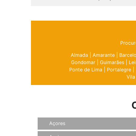
Procur
Almada
|
Amarante
|
Barcel
Gondomar
|
Guimarães
|
Lei
Ponte de Lima
|
Portalegre
|
Vila
Açores