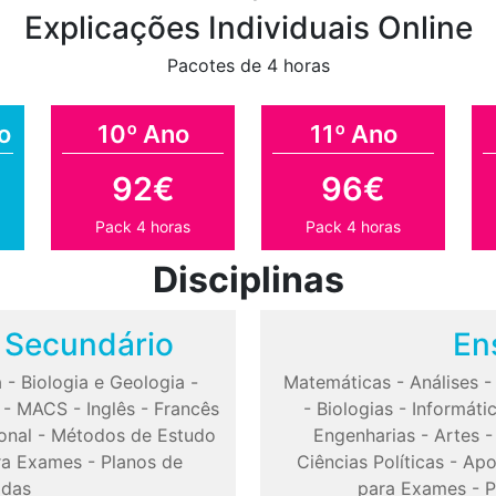
Explicações Individuais Online
Pacotes de 4 horas
o
10º Ano
11º Ano
92€
96€
Pack 4 horas
Pack 4 horas
Disciplinas
o Secundário
En
a
-
Biologia e Geologia
-
Matemáticas
-
Análises
-
MACS
-
Inglês
-
Francês
-
Biologias
-
Informáti
onal
-
Métodos de Estudo
Engenharias
-
Artes
ra Exames
-
Planos de
Ciências Políticas
-
Apo
odas
para Exames
-
P