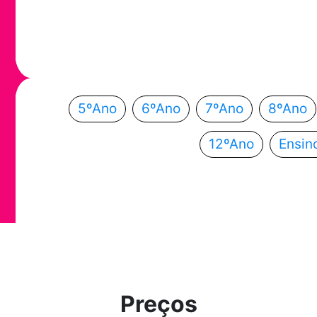
Em que ano
Escolhe o teu ano de escolaridade e segue a
5ºAno
6ºAno
7ºAno
8ºAno
12ºAno
Ensin
Preços