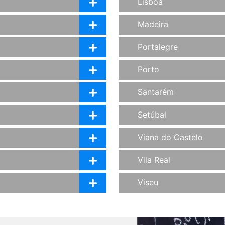
Lisboa
Madeira
Portalegre
Porto
Santarém
Setúbal
Viana do Castelo
Vila Real
Viseu