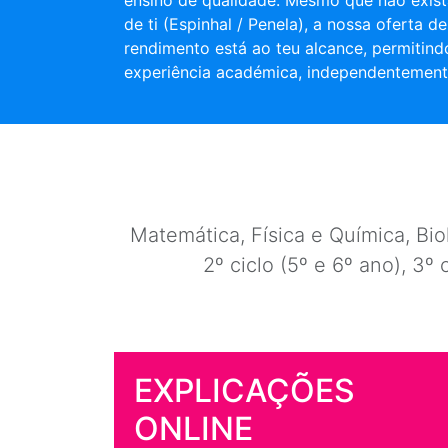
ensino de qualidade. Mesmo que não exist
de ti (Espinhal / Penela), a nossa oferta d
rendimento está ao teu alcance, permitind
experiência académica, independentement
Matemática, Física e Química, Biol
2º ciclo (5º e 6º ano), 3º 
EXPLICAÇÕES
ONLINE