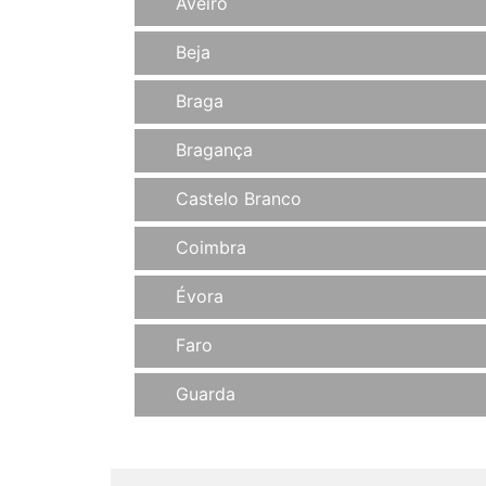
Aveiro
Beja
Braga
Bragança
Castelo Branco
Coimbra
Évora
Faro
Guarda