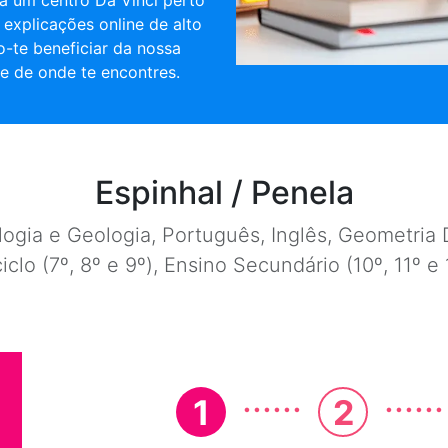
a um centro Da Vinci perto
e explicações online de alto
o-te beneficiar da nossa
e de onde te encontres.
Espinhal / Penela
ogia e Geologia, Português, Inglês, Geometria D
ciclo (7º, 8º e 9º), Ensino Secundário (10º, 11º 
......
......
1
2