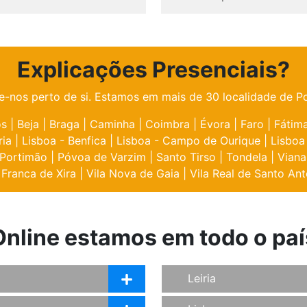
Explicações Presenciais?
e-nos perto de si. Estamos em mais de 30 localidade de Po
os
|
Beja
|
Braga
|
Caminha
|
Coimbra
|
Évora
|
Faro
|
Fátim
ria
|
Lisboa - Benfica
|
Lisboa - Campo de Ourique
|
Lisboa
Portimão
|
Póvoa de Varzim
|
Santo Tirso
|
Tondela
|
Viana
 Franca de Xira
|
Vila Nova de Gaia
|
Vila Real de Santo Ant
Online estamos em todo o paí
Leiria