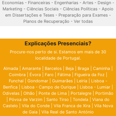
Economias
-
Financeiras
-
Engenharias
-
Artes
-
Design
-
Marketing
-
Ciências Sociais
-
Ciências Políticas
-
Apoio
em Dissertações e Teses
-
Preparação para Exames
-
Planos de Recuperação
-
Ver todas
Explicações Presenciais?
Procure-nos perto de si. Estamos em mais de 30
localidade de Portugal.
Almada
|
Amarante
|
Barcelos
|
Beja
|
Braga
|
Caminha
|
Coimbra
|
Évora
|
Faro
|
Fátima
|
Figueira da Foz
|
Funchal
|
Gondomar
|
Guimarães
|
Leiria
|
Lisboa -
Benfica
|
Lisboa - Campo de Ourique
|
Lisboa - Lumiar
|
Odivelas
|
Olhão
|
Ponte de Lima
|
Portalegre
|
Portimão
|
Póvoa de Varzim
|
Santo Tirso
|
Tondela
|
Viana do
Castelo
|
Vila do Conde
|
Vila Franca de Xira
|
Vila Nova
de Gaia
|
Vila Real de Santo António