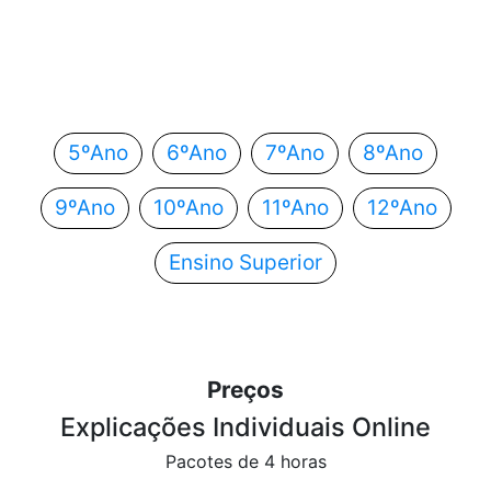
Em que ano estás?
Escolhe o teu ano de escolaridade e segue
automaticamente para o próximo passo.
5ºAno
6ºAno
7ºAno
8ºAno
9ºAno
10ºAno
11ºAno
12ºAno
Ensino Superior
Preços
Explicações Individuais Online
Pacotes de 4 horas