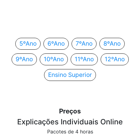
Em que ano estás?
Escolhe o teu ano de escolaridade e segue
automaticamente para o próximo passo.
5ºAno
6ºAno
7ºAno
8ºAno
9ºAno
10ºAno
11ºAno
12ºAno
Ensino Superior
Preços
Explicações Individuais Online
Pacotes de 4 horas