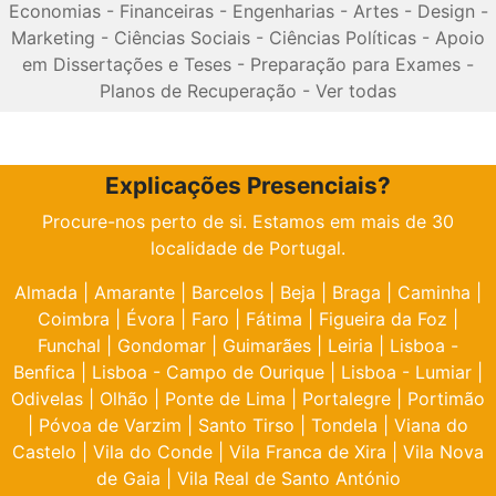
Economias
-
Financeiras
-
Engenharias
-
Artes
-
Design
-
Marketing
-
Ciências Sociais
-
Ciências Políticas
-
Apoio
em Dissertações e Teses
-
Preparação para Exames
-
Planos de Recuperação
-
Ver todas
Explicações Presenciais?
Procure-nos perto de si. Estamos em mais de 30
localidade de Portugal.
Almada
|
Amarante
|
Barcelos
|
Beja
|
Braga
|
Caminha
|
Coimbra
|
Évora
|
Faro
|
Fátima
|
Figueira da Foz
|
Funchal
|
Gondomar
|
Guimarães
|
Leiria
|
Lisboa -
Benfica
|
Lisboa - Campo de Ourique
|
Lisboa - Lumiar
|
Odivelas
|
Olhão
|
Ponte de Lima
|
Portalegre
|
Portimão
|
Póvoa de Varzim
|
Santo Tirso
|
Tondela
|
Viana do
Castelo
|
Vila do Conde
|
Vila Franca de Xira
|
Vila Nova
de Gaia
|
Vila Real de Santo António