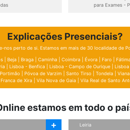
odas
para Exames
-
P
Explicações Presenciais?
e-nos perto de si. Estamos em mais de 30 localidade de Po
os
|
Beja
|
Braga
|
Caminha
|
Coimbra
|
Évora
|
Faro
|
Fátim
ria
|
Lisboa - Benfica
|
Lisboa - Campo de Ourique
|
Lisboa
Portimão
|
Póvoa de Varzim
|
Santo Tirso
|
Tondela
|
Viana
 Franca de Xira
|
Vila Nova de Gaia
|
Vila Real de Santo Ant
Online estamos em todo o paí
Leiria