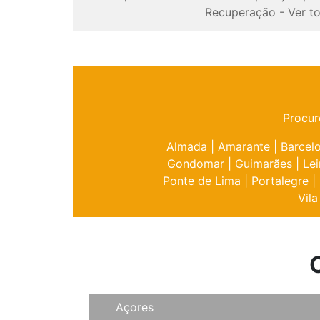
Recuperação
-
Ver t
Procur
Almada
|
Amarante
|
Barcel
Gondomar
|
Guimarães
|
Lei
Ponte de Lima
|
Portalegre
|
Vila
Açores