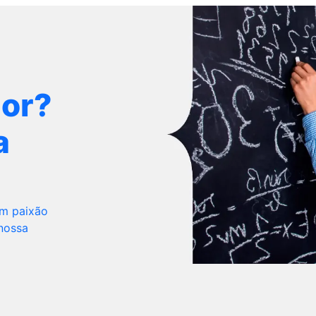
dor?
a
om paixão
 nossa