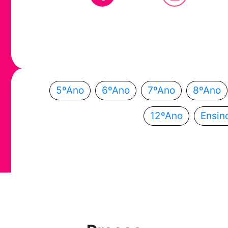
Em que ano
Escolhe o teu ano de escolaridade e segue a
5ºAno
6ºAno
7ºAno
8ºAno
12ºAno
Ensin