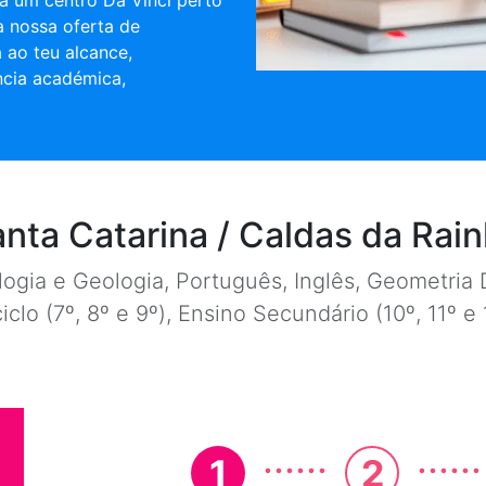
a um centro Da Vinci perto
 a nossa oferta de
 ao teu alcance,
ncia académica,
nta Catarina / Caldas da Rai
ogia e Geologia, Português, Inglês, Geometria D
ciclo (7º, 8º e 9º), Ensino Secundário (10º, 11º 
......
......
1
2