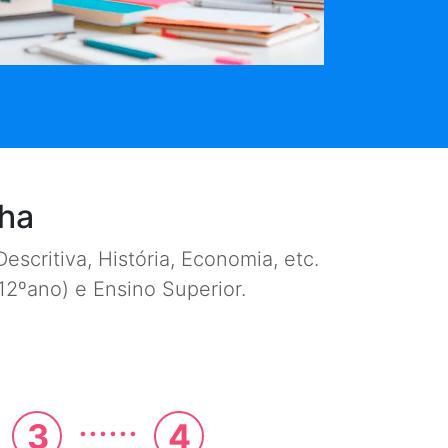
nha
escritiva, História, Economia, etc.
e 12ºano) e Ensino Superior.
......
3
4