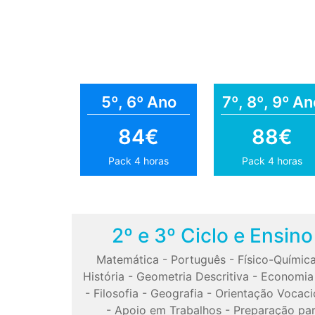
5º, 6º Ano
7º, 8º, 9º An
84€
88€
Pack 4 horas
Pack 4 horas
2º e 3º Ciclo e Ensin
Matemática
-
Português
-
Físico-Químic
História
-
Geometria Descritiva
-
Economia
-
Filosofia
-
Geografia
-
Orientação Vocaci
-
Apoio em Trabalhos
-
Preparação pa