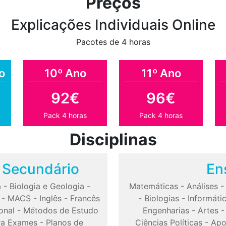
Preços
Explicações Individuais Online
Pacotes de 4 horas
o
10º Ano
11º Ano
92€
96€
Pack 4 horas
Pack 4 horas
Disciplinas
o Secundário
En
a
-
Biologia e Geologia
-
Matemáticas
-
Análises
-
MACS
-
Inglês
-
Francês
-
Biologias
-
Informáti
onal
-
Métodos de Estudo
Engenharias
-
Artes
ra Exames
-
Planos de
Ciências Políticas
-
Apo