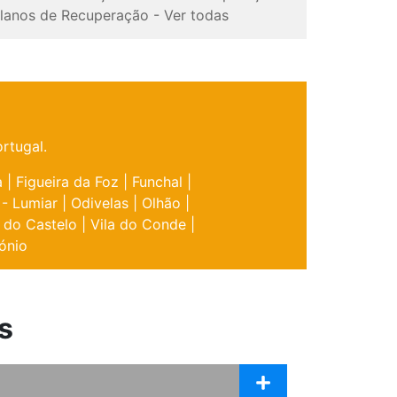
lanos de Recuperação
-
Ver todas
rtugal.
a
|
Figueira da Foz
|
Funchal
|
 - Lumiar
|
Odivelas
|
Olhão
|
 do Castelo
|
Vila do Conde
|
ónio
s