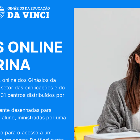
 ONLINE
RINA
 online dos Ginásios da
 setor das explicações e do
31 centros distribuídos por
mente desenhadas para
 aluno, ministradas por uma
ulo para o acesso a um