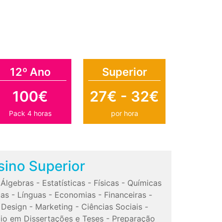
12º Ano
Superior
100€
27€ - 32€
Pack 4 horas
por hora
sino Superior
-
Álgebras
-
Estatísticas
-
Físicas
-
Químicas
cas
-
Línguas
-
Economias
-
Financeiras
-
-
Design
-
Marketing
-
Ciências Sociais
-
io em Dissertações e Teses
-
Preparação