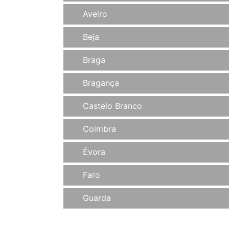
Aveiro
Beja
Braga
Bragança
Castelo Branco
Coimbra
Évora
Faro
Guarda