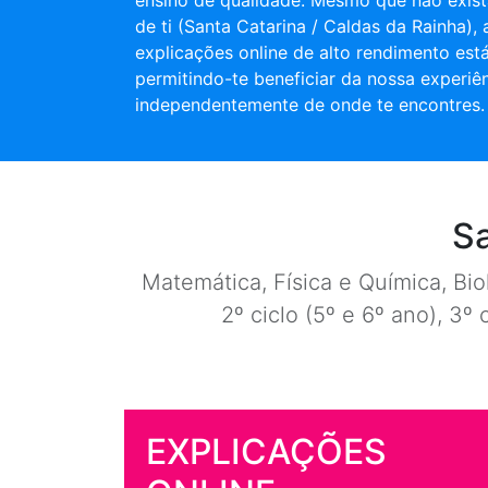
ensino de qualidade. Mesmo que não exist
de ti (Santa Catarina / Caldas da Rainha),
explicações online de alto rendimento está
permitindo-te beneficiar da nossa experiê
independentemente de onde te encontres.
Sa
Matemática, Física e Química, Biol
2º ciclo (5º e 6º ano), 3º 
EXPLICAÇÕES