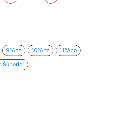
 estás?
utomaticamente para o próximo passo.
9ºAno
10ºAno
11ºAno
o Superior