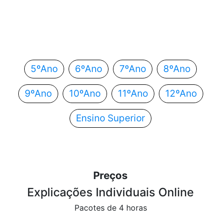
Em que ano estás?
Escolhe o teu ano de escolaridade e segue
automaticamente para o próximo passo.
5ºAno
6ºAno
7ºAno
8ºAno
9ºAno
10ºAno
11ºAno
12ºAno
Ensino Superior
Preços
Explicações Individuais Online
Pacotes de 4 horas