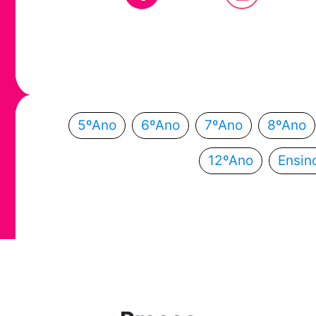
Em que ano
Escolhe o teu ano de escolaridade e segue a
5ºAno
6ºAno
7ºAno
8ºAno
12ºAno
Ensin