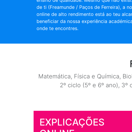
ensino de qualidade. Mesmo que não exist
de ti (Freamunde / Paços de Ferreira), a n
online de alto rendimento está ao teu alca
beneficiar da nossa experiência académic
onde te encontres.
Matemática, Física e Química, Biol
2º ciclo (5º e 6º ano), 3º 
EXPLICAÇÕES