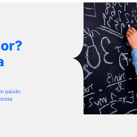
dor?
a
om paixão
 nossa