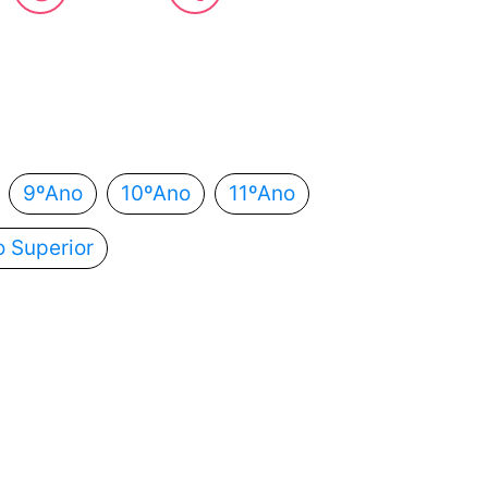
 estás?
utomaticamente para o próximo passo.
9ºAno
10ºAno
11ºAno
o Superior