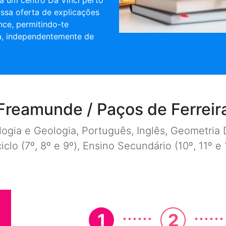
a um centro Da Vinci perto
ossa oferta de explicações
nce, permitindo-te
a, independentemente de
Freamunde / Paços de Ferreir
ogia e Geologia, Português, Inglês, Geometria D
ciclo (7º, 8º e 9º), Ensino Secundário (10º, 11º 
......
......
1
2