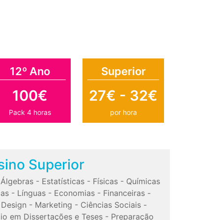
12º Ano
Superior
100€
27€ - 32€
Pack 4 horas
por hora
sino Superior
-
Álgebras
-
Estatísticas
-
Físicas
-
Químicas
cas
-
Línguas
-
Economias
-
Financeiras
-
-
Design
-
Marketing
-
Ciências Sociais
-
io em Dissertações e Teses
-
Preparação