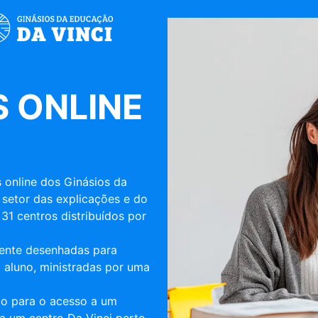
 ONLINE
 online dos Ginásios da
 setor das explicações e do
31 centros distribuídos por
mente desenhadas para
 aluno, ministradas por uma
ulo para o acesso a um