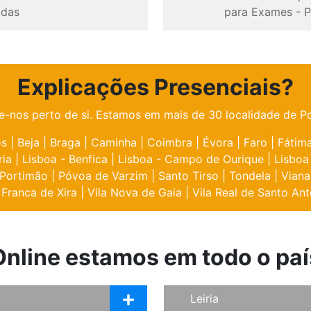
odas
para Exames
-
P
Explicações Presenciais?
e-nos perto de si. Estamos em mais de 30 localidade de Po
os
|
Beja
|
Braga
|
Caminha
|
Coimbra
|
Évora
|
Faro
|
Fátim
ria
|
Lisboa - Benfica
|
Lisboa - Campo de Ourique
|
Lisboa
Portimão
|
Póvoa de Varzim
|
Santo Tirso
|
Tondela
|
Viana
 Franca de Xira
|
Vila Nova de Gaia
|
Vila Real de Santo Ant
Online estamos em todo o paí
Leiria