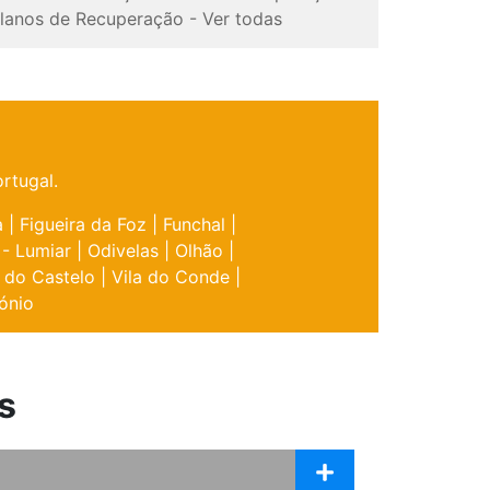
lanos de Recuperação
-
Ver todas
rtugal.
a
|
Figueira da Foz
|
Funchal
|
 - Lumiar
|
Odivelas
|
Olhão
|
 do Castelo
|
Vila do Conde
|
ónio
s