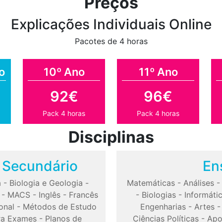
Preços
Explicações Individuais Online
Pacotes de 4 horas
o
10º Ano
11º Ano
92€
96€
Pack 4 horas
Pack 4 horas
Disciplinas
o Secundário
En
a
-
Biologia e Geologia
-
Matemáticas
-
Análises
-
MACS
-
Inglês
-
Francês
-
Biologias
-
Informáti
onal
-
Métodos de Estudo
Engenharias
-
Artes
ra Exames
-
Planos de
Ciências Políticas
-
Apo