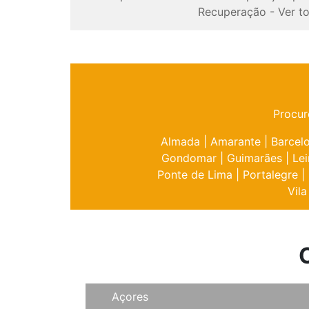
Recuperação
-
Ver t
Procur
Almada
|
Amarante
|
Barcel
Gondomar
|
Guimarães
|
Lei
Ponte de Lima
|
Portalegre
|
Vila
Açores