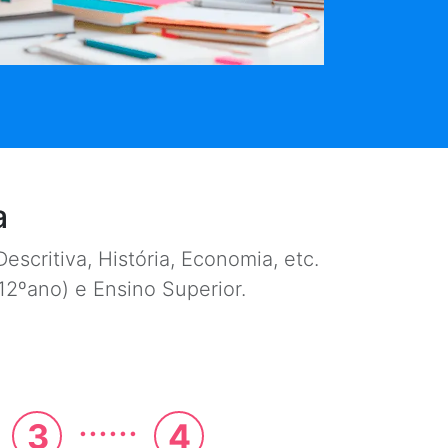
a
escritiva, História, Economia, etc.
e 12ºano) e Ensino Superior.
......
3
4