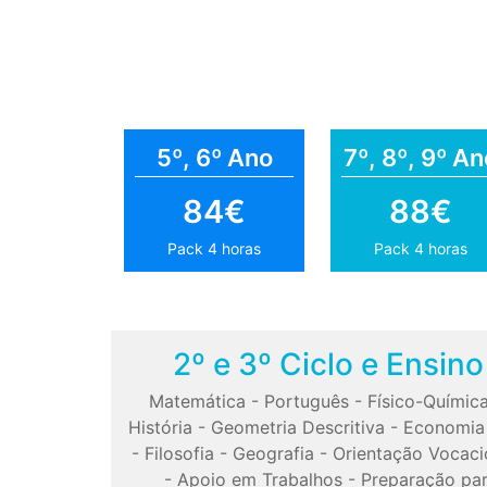
5º, 6º Ano
7º, 8º, 9º An
84€
88€
Pack 4 horas
Pack 4 horas
2º e 3º Ciclo e Ensin
Matemática
-
Português
-
Físico-Químic
História
-
Geometria Descritiva
-
Economia
-
Filosofia
-
Geografia
-
Orientação Vocaci
-
Apoio em Trabalhos
-
Preparação pa