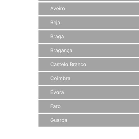
Aveiro
Beja
Braga
Bragança
Castelo Branco
Coimbra
Évora
Faro
Guarda