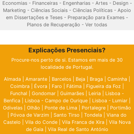
Economias
-
Financeiras
-
Engenharias
-
Artes
-
Design
-
Marketing
-
Ciências Sociais
-
Ciências Políticas
-
Apoio
em Dissertações e Teses
-
Preparação para Exames
-
Planos de Recuperação
-
Ver todas
Explicações Presenciais?
Procure-nos perto de si. Estamos em mais de 30
localidade de Portugal.
Almada
|
Amarante
|
Barcelos
|
Beja
|
Braga
|
Caminha
|
Coimbra
|
Évora
|
Faro
|
Fátima
|
Figueira da Foz
|
Funchal
|
Gondomar
|
Guimarães
|
Leiria
|
Lisboa -
Benfica
|
Lisboa - Campo de Ourique
|
Lisboa - Lumiar
|
Odivelas
|
Olhão
|
Ponte de Lima
|
Portalegre
|
Portimão
|
Póvoa de Varzim
|
Santo Tirso
|
Tondela
|
Viana do
Castelo
|
Vila do Conde
|
Vila Franca de Xira
|
Vila Nova
de Gaia
|
Vila Real de Santo António