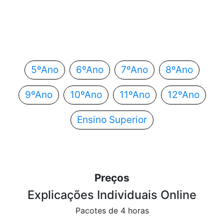
Em que ano estás?
Escolhe o teu ano de escolaridade e segue
automaticamente para o próximo passo.
5ºAno
6ºAno
7ºAno
8ºAno
9ºAno
10ºAno
11ºAno
12ºAno
Ensino Superior
Preços
Explicações Individuais Online
Pacotes de 4 horas