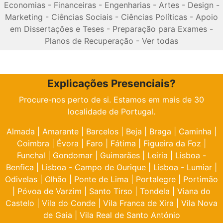
Economias
-
Financeiras
-
Engenharias
-
Artes
-
Design
-
Marketing
-
Ciências Sociais
-
Ciências Políticas
-
Apoio
em Dissertações e Teses
-
Preparação para Exames
-
Planos de Recuperação
-
Ver todas
Explicações Presenciais?
Procure-nos perto de si. Estamos em mais de 30
localidade de Portugal.
Almada
|
Amarante
|
Barcelos
|
Beja
|
Braga
|
Caminha
|
Coimbra
|
Évora
|
Faro
|
Fátima
|
Figueira da Foz
|
Funchal
|
Gondomar
|
Guimarães
|
Leiria
|
Lisboa -
Benfica
|
Lisboa - Campo de Ourique
|
Lisboa - Lumiar
|
Odivelas
|
Olhão
|
Ponte de Lima
|
Portalegre
|
Portimão
|
Póvoa de Varzim
|
Santo Tirso
|
Tondela
|
Viana do
Castelo
|
Vila do Conde
|
Vila Franca de Xira
|
Vila Nova
de Gaia
|
Vila Real de Santo António