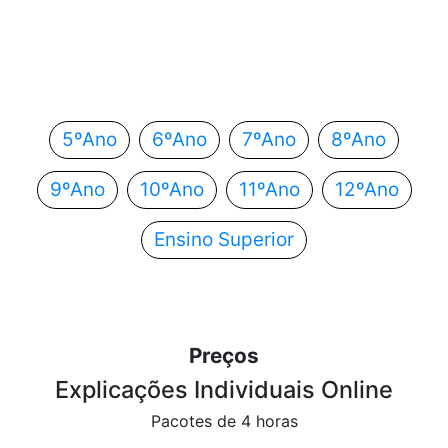
Em que ano estás?
Escolhe o teu ano de escolaridade e segue
automaticamente para o próximo passo.
5ºAno
6ºAno
7ºAno
8ºAno
9ºAno
10ºAno
11ºAno
12ºAno
Ensino Superior
Preços
Explicações Individuais Online
Pacotes de 4 horas